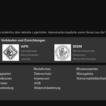
ie kostenlos über aktuelle Lagerlisten, interessante Angebote sowie Neues aus de
en Verbänden und Einrichtungen
IAPN
BDDM
Internationaler
Berufsverband des
Münzenhändler-
Deutschen
verband
Münzenfachhandels
Rechtliches
Wissenswertes
ngsarten
Datenschutz
Münzgalerie
ndkosten
Impressum
Numismatikbibliothek
zeiten
AGB
erbindung
Widerrufsbelehrung