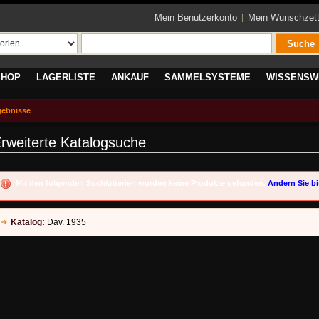
Mein Benutzerkonto
Mein Wunschzett
Suche
SHOP
LAGERLISTE
ANKAUF
SAMMELSYSTEME
WISSENSW
gebnisse
rweiterte Katalogsuche
Mit den folgenden Suchkriterien wurden keine Produkte gefunden.
Ändern Sie bi
Katalog:
Dav. 1935