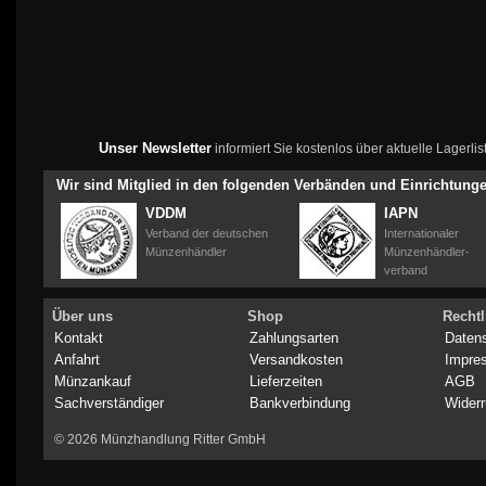
Unser Newsletter
informiert Sie kostenlos über aktuelle Lagerl
Wir sind Mitglied in den folgenden Verbänden und Einrichtung
VDDM
IAPN
Verband der deutschen
Internationaler
Münzenhändler
Münzenhändler-
verband
Über uns
Shop
Rechtl
Kontakt
Zahlungsarten
Daten
Anfahrt
Versandkosten
Impre
Münzankauf
Lieferzeiten
AGB
Sachverständiger
Bankverbindung
Widerr
© 2026 Münzhandlung Ritter GmbH