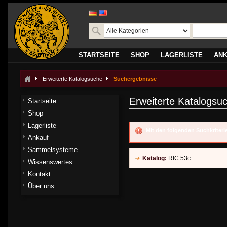
STARTSEITE
SHOP
LAGERLISTE
AN
Erweiterte Katalogsuche
Suchergebnisse
Erweiterte Katalogsu
Startseite
Shop
Lagerliste
Mit den folgenden Suchkriter
Ankauf
Sammelsysteme
Katalog:
RIC 53c
Wissenswertes
Kontakt
Über uns