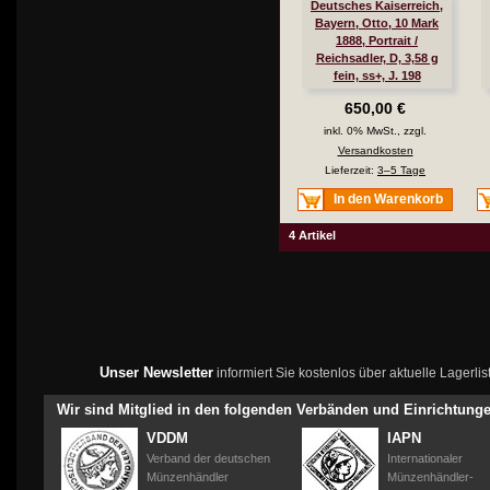
Deutsches Kaiserreich,
Bayern, Otto, 10 Mark
1888, Portrait /
Reichsadler, D, 3,58 g
fein, ss+, J. 198
650,00 €
inkl. 0% MwSt., zzgl.
Versandkosten
Lieferzeit:
3–5 Tage
In den Warenkorb
4 Artikel
Unser Newsletter
informiert Sie kostenlos über aktuelle Lagerl
Wir sind Mitglied in den folgenden Verbänden und Einrichtung
VDDM
IAPN
Verband der deutschen
Internationaler
Münzenhändler
Münzenhändler-