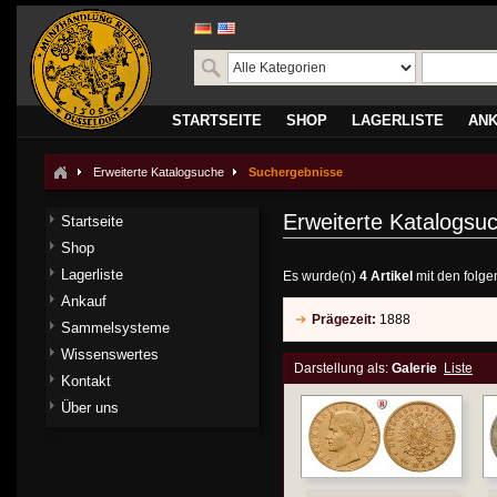
STARTSEITE
SHOP
LAGERLISTE
AN
Erweiterte Katalogsuche
Suchergebnisse
Erweiterte Katalogsu
Startseite
Shop
Lagerliste
Es wurde(n)
4 Artikel
mit den folge
Ankauf
Prägezeit:
1888
Sammelsysteme
Wissenswertes
Darstellung als:
Galerie
Liste
Kontakt
Über uns