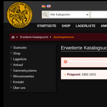
STARTSEITE
SHOP
LAGERLISTE
AN
Erweiterte Katalogsuche
Suchergebnisse
Erweiterte Katalogsu
Startseite
Shop
Lagerliste
Mit den folgenden Suchkriter
Ankauf
Sammelsysteme
Prägezeit:
1892-1915
Wissenswertes
Kontakt
Über uns