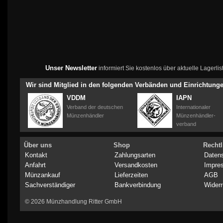
Unser Newsletter
informiert Sie kostenlos über aktuelle Lagerl
Wir sind Mitglied in den folgenden Verbänden und Einrichtung
VDDM
IAPN
Verband der deutschen
Internationaler
Münzenhändler
Münzenhändler-
verband
Über uns
Shop
Rechtl
Kontakt
Zahlungsarten
Daten
Anfahrt
Versandkosten
Impre
Münzankauf
Lieferzeiten
AGB
Sachverständiger
Bankverbindung
Widerr
© 2026 Münzhandlung Ritter GmbH