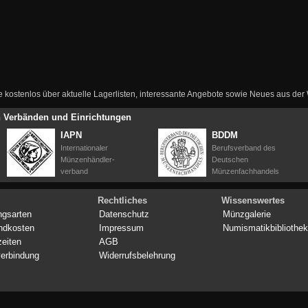
ie kostenlos über aktuelle Lagerlisten, interessante Angebote sowie Neues aus de
en Verbänden und Einrichtungen
IAPN
BDDM
Internationaler
Berufsverband des
Münzenhändler-
Deutschen
verband
Münzenfachhandels
Rechtliches
Wissenswertes
ngsarten
Datenschutz
Münzgalerie
ndkosten
Impressum
Numismatikbibliothek
zeiten
AGB
erbindung
Widerrufsbelehrung