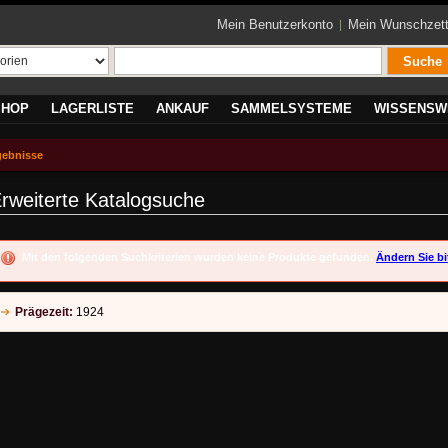
Mein Benutzerkonto
Mein Wunschzett
Suche
SHOP
LAGERLISTE
ANKAUF
SAMMELSYSTEME
WISSENSW
gebnisse
rweiterte Katalogsuche
Mit den folgenden Suchkriterien wurden keine Produkte gefunden.
Ändern Sie bi
Prägezeit:
1924