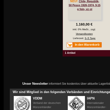
NEU!
Chile, Republik,
50 Pesos 1926-1974, 9,15
g fein, vz-st
1.160,00 €
inkl. 0% MwSt., zzgl.
Versandkosten
Lieferzeit:
3–5 Tage
In den Warenkorb
1 Artikel
Unser Newsletter
informiert Sie kostenlos über aktuelle Lagerl
Wir sind Mitglied in den folgenden Verbänden und Einrichtung
VDDM
IAPN
Verband der deutschen
Internationaler
Münzenhändler
Münzenhändler-