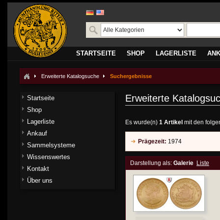
STARTSEITE
SHOP
LAGERLISTE
AN
Erweiterte Katalogsuche
Suchergebnisse
Erweiterte Katalogsu
Startseite
Shop
Lagerliste
Es wurde(n)
1 Artikel
mit den folge
Ankauf
Prägezeit:
1974
Sammelsysteme
Wissenswertes
Darstellung als:
Galerie
Liste
Kontakt
Über uns