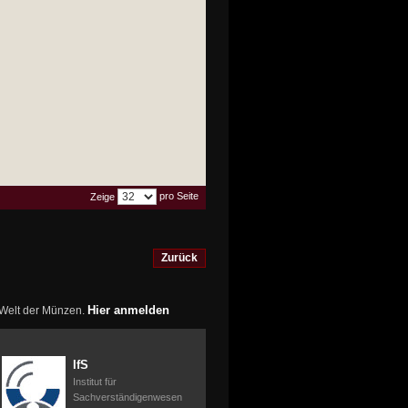
pro Seite
Zeige
Zurück
Hier anmelden
r Welt der Münzen.
IfS
Institut für
Sachverständigenwesen