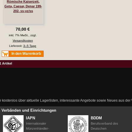
Römische Kaiserzeit,
Geta, Caesar, Denar 199-
202, ss-vz/ss
70,00 €
inkl. 7% MwSt., zzgl.
Versandkosten
Lieferzeit:
3–5 Tage
In den Warenkorb
1 Artikel
ie kostenlos über aktuelle Lagerlisten, interessante Angebote sowie Neues aus de
en Verbänden und Einrichtungen
IAPN
BDDM
Internationaler
Berufsverband des
Münzenhändler-
Deutschen