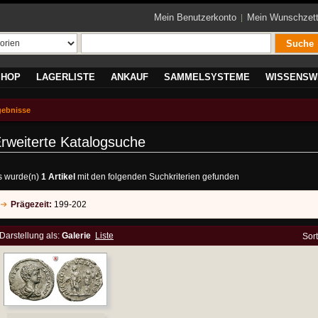
Mein Benutzerkonto
Mein Wunschzett
Suche
SHOP
LAGERLISTE
ANKAUF
SAMMELSYSTEME
WISSENSW
gebnisse
rweiterte Katalogsuche
s wurde(n)
1 Artikel
mit den folgenden Suchkriterien gefunden
Prägezeit:
199-202
Darstellung als:
Galerie
Liste
Sor