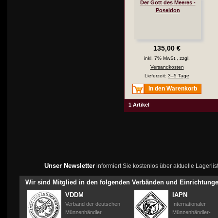
Der Gott des Meeres -
Poseidon
135,00 €
inkl. 7% MwSt., zzgl.
Versandkosten
Lieferzeit:
3–5 Tage
In den Warenkorb
1 Artikel
Unser Newsletter
informiert Sie kostenlos über aktuelle Lagerl
Wir sind Mitglied in den folgenden Verbänden und Einrichtung
VDDM
IAPN
Verband der deutschen
Internationaler
Münzenhändler
Münzenhändler-