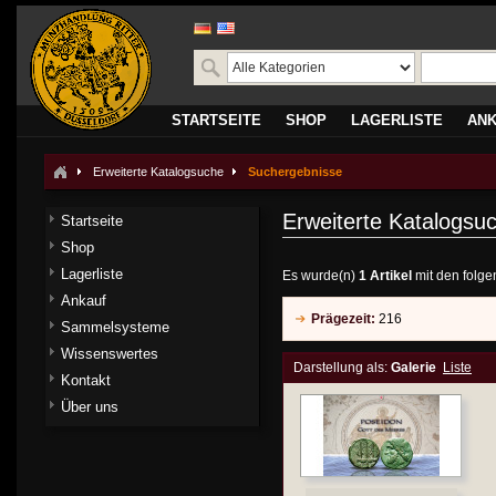
STARTSEITE
SHOP
LAGERLISTE
AN
Erweiterte Katalogsuche
Suchergebnisse
Erweiterte Katalogsu
Startseite
Shop
Lagerliste
Es wurde(n)
1 Artikel
mit den folge
Ankauf
Prägezeit:
216
Sammelsysteme
Wissenswertes
Darstellung als:
Galerie
Liste
Kontakt
Über uns