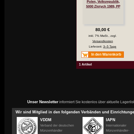
Polen, Volksrepublik,
5000 Zlotych 1989, PP
80,00 €
inkl. 7% MwSt., zzgl.
Versandkosten
Lieferzeit:
3–5 Tage
In den Warenkorb
1 Artikel
Unser Newsletter
informiert Sie kostenlos über aktuelle Lagerl
Wir sind Mitglied in den folgenden Verbänden und Einrichtung
VDDM
IAPN
Verband der deutschen
Internationaler
Münzenhändler
Münzenhändler-