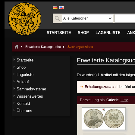
STARTSEITE
SHOP
LAGERLISTE
AN
Erweiterte Katalogsuche
Suchergebnisse
Erweiterte Katalogsu
Startseite
Shop
Lagerliste
Es wurde(n)
1 Artikel
mit den folge
Ankauf
Erhaltungszusatz:
l. berührt 
Sammelsysteme
Wissenswertes
Darstellung als:
Galerie
Liste
Kontakt
Über uns