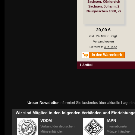
Sachsen, Königreich
Sachsen, Johann, 2
Neugroschen 1868, vz
20,00 €
inkl. 7% MwSt., zzgl.
Versandkosten
Lieferzeit:
3–5 Tage
In den Warenkorb
1 Artikel
Unser Newsletter
informiert Sie kostenlos über aktuelle Lagerl
Wir sind Mitglied in den folgenden Verbänden und Einrichtung
VDDM
IAPN
Verband der deutschen
Internationaler
Münzenhändler
Münzenhändler-