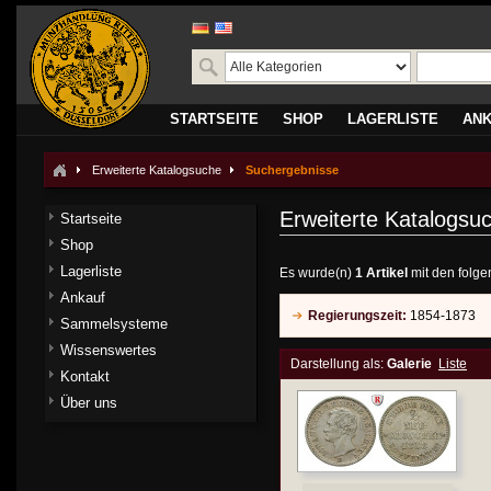
STARTSEITE
SHOP
LAGERLISTE
AN
Erweiterte Katalogsuche
Suchergebnisse
Erweiterte Katalogsu
Startseite
Shop
Lagerliste
Es wurde(n)
1 Artikel
mit den folge
Ankauf
Regierungszeit:
1854-1873
Sammelsysteme
Wissenswertes
Darstellung als:
Galerie
Liste
Kontakt
Über uns