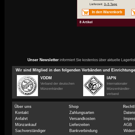
Lieferzeit:
3–5 Tage
In den Warenkorb
8 Artikel
Unser Newsletter
informiert Sie kostenlos über aktuelle Lagerl
Wir sind Mitglied in den folgenden Verbänden und Einrichtung
VDDM
IAPN
Verband der deutschen
Internationaler
Münzenhändler
Münzenhändler-
verband
Über uns
Shop
Rechtl
Kontakt
Zahlungsarten
Daten
Anfahrt
Versandkosten
Impre
Münzankauf
Lieferzeiten
AGB
Sachverständiger
Bankverbindung
Widerr