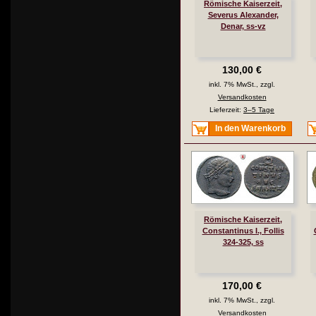
Römische Kaiserzeit,
Severus Alexander,
Denar, ss-vz
130,00 €
inkl. 7% MwSt., zzgl.
Versandkosten
Lieferzeit:
3–5 Tage
In den Warenkorb
Römische Kaiserzeit,
Constantinus I., Follis
324-325, ss
170,00 €
inkl. 7% MwSt., zzgl.
Versandkosten