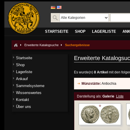
STARTSEITE
SHOP
LAGERLISTE
AN
Erweiterte Katalogsuche
Suchergebnisse
Erweiterte Katalogsu
Startseite
Shop
Lagerliste
Es wurde(n)
8 Artikel
mit den folge
Ankauf
Münzstätte:
Antiochia
Sammelsysteme
Wissenswertes
Darstellung als:
Galerie
Liste
Kontakt
Über uns