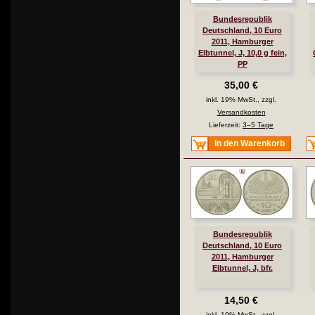
Bundesrepublik
Deutschland, 10 Euro
2011, Hamburger
Elbtunnel, J, 10,0 g fein,
PP
35,00 €
inkl. 19% MwSt., zzgl.
Versandkosten
Lieferzeit:
3–5 Tage
In den Warenkorb
Bundesrepublik
Deutschland, 10 Euro
2011, Hamburger
Elbtunnel, J, bfr.
14,50 €
inkl. 19% MwSt., zzgl.