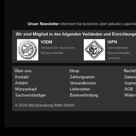
Unser Newsletter
informiert Sie kostenlos über aktuelle Lagerl
Wir sind Mitglied in den folgenden Verbänden und Einrichtung
VDDM
IAPN
Verband der deutschen
Internationaler
Münzenhändler
Münzenhändler-
verband
Über uns
Shop
Rechtl
Kontakt
Zahlungsarten
Daten
Anfahrt
Versandkosten
Impre
Münzankauf
Lieferzeiten
AGB
Sachverständiger
Bankverbindung
Widerr
© 2026 Münzhandlung Ritter GmbH