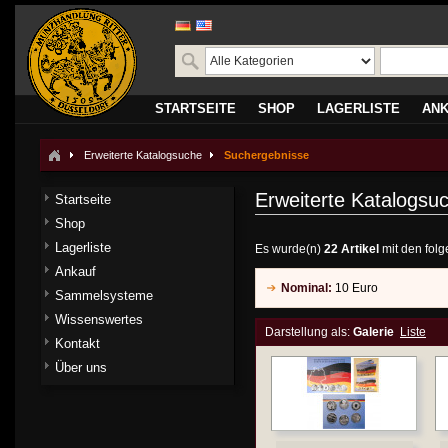
STARTSEITE
SHOP
LAGERLISTE
AN
Erweiterte Katalogsuche
Suchergebnisse
Erweiterte Katalogsu
Startseite
Shop
Lagerliste
Es wurde(n)
22 Artikel
mit den fol
Ankauf
Nominal:
10 Euro
Sammelsysteme
Wissenswertes
Darstellung als:
Galerie
Liste
Kontakt
Über uns