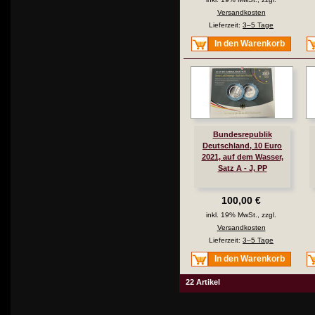
Versandkosten
Lieferzeit:
3–5 Tage
In den Warenkorb
Bundesrepublik
Deutschland, 10 Euro
2021, auf dem Wasser,
Satz A - J, PP
100,00 €
inkl. 19% MwSt., zzgl.
Versandkosten
Lieferzeit:
3–5 Tage
In den Warenkorb
22 Artikel