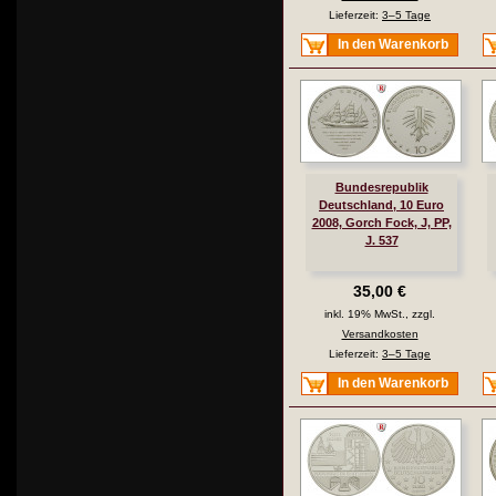
Lieferzeit:
3–5 Tage
In den Warenkorb
Bundesrepublik
Deutschland, 10 Euro
2008, Gorch Fock, J, PP,
J. 537
35,00 €
inkl. 19% MwSt., zzgl.
Versandkosten
Lieferzeit:
3–5 Tage
In den Warenkorb