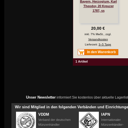
Bayern, Herzogtum, Karl
Theodor, 20 Kreuzer
1787, ss
20,00 €
inkl. 7% MwSt., zzgl.
Versandkosten
Lieferzeit:
3–5 Tage
In den Warenkorb
1 Artikel
Unser Newsletter
informiert Sie kostenlos über aktuelle Lagerl
Wir sind Mitglied in den folgenden Verbänden und Einrichtung
VDDM
IAPN
Verband der deutschen
Internationaler
Münzenhändler
Münzenhändler-