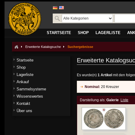
STARTSEITE
SHOP
LAGERLISTE
AN
Erweiterte Katalogsuche
Suchergebnisse
Erweiterte Katalogsu
Startseite
Shop
Lagerliste
Es wurde(n)
1 Artikel
mit den folge
Ankauf
Nominal:
20 Kreuzer
Sammelsysteme
Wissenswertes
Darstellung als:
Galerie
Liste
Kontakt
Über uns