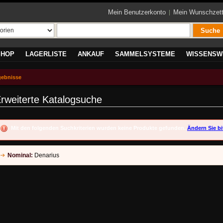
Mein Benutzerkonto
Mein Wunschzett
Suche
SHOP
LAGERLISTE
ANKAUF
SAMMELSYSTEME
WISSENSW
gebnisse
rweiterte Katalogsuche
Mit den folgenden Suchkriterien wurden keine Produkte gefunden.
Ändern Sie bi
Nominal:
Denarius