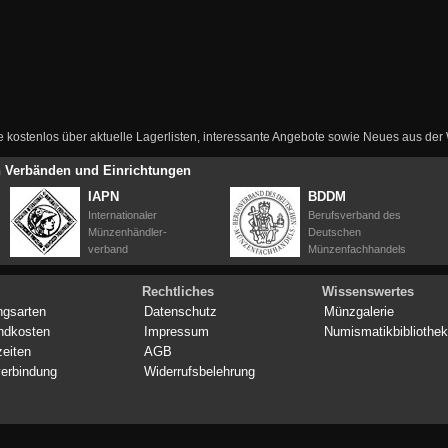
ie kostenlos über aktuelle Lagerlisten, interessante Angebote sowie Neues aus de
en Verbänden und Einrichtungen
IAPN
BDDM
Internationaler
Berufsverband des
Münzenhändler-
Deutschen
verband
Münzenfachhandels
Rechtliches
Wissenswertes
ngsarten
Datenschutz
Münzgalerie
ndkosten
Impressum
Numismatikbibliothek
zeiten
AGB
erbindung
Widerrufsbelehrung