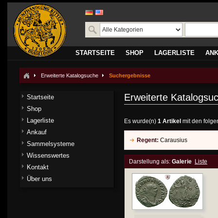
STARTSEITE
SHOP
LAGERLISTE
AN
Erweiterte Katalogsuche
Suchergebnisse
Erweiterte Katalogsu
Startseite
Shop
Lagerliste
Es wurde(n)
1 Artikel
mit den folge
Ankauf
Regent:
Carausius
Sammelsysteme
Wissenswertes
Darstellung als:
Galerie
Liste
Kontakt
Über uns