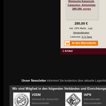
Römische Kaiserzeit,
Carausius, Antoninian
289-290, ss+/ss
280,00 €
inkl. 19% MwSt., zzgl.
Versandkosten
Lieferzeit:
3–5 Tage
In den Warenkorb
1 Artikel
Unser Newsletter
informiert Sie kostenlos über aktuelle Lagerl
Wir sind Mitglied in den folgenden Verbänden und Einrichtung
VDDM
IAPN
Verband der deutschen
Internationaler
Münzenhändler
Münzenhändler-