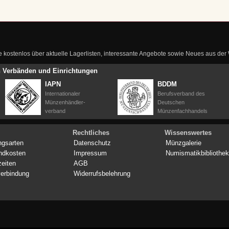
ie kostenlos über aktuelle Lagerlisten, interessante Angebote sowie Neues aus de
en Verbänden und Einrichtungen
IAPN
BDDM
Internationaler
Berufsverband des
Münzenhändler-
Deutschen
verband
Münzenfachhandels
Rechtliches
Wissenswertes
ngsarten
Datenschutz
Münzgalerie
ndkosten
Impressum
Numismatikbibliothek
zeiten
AGB
erbindung
Widerrufsbelehrung