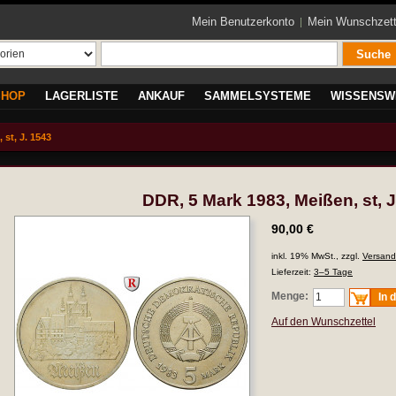
Mein Benutzerkonto
Mein Wunschzett
Suche
SHOP
LAGERLISTE
ANKAUF
SAMMELSYSTEME
WISSENSW
 st, J. 1543
DDR, 5 Mark 1983, Meißen, st, J
90,00 €
inkl. 19% MwSt., zzgl.
Versand
Lieferzeit:
3–5 Tage
Menge:
In 
Auf den Wunschzettel