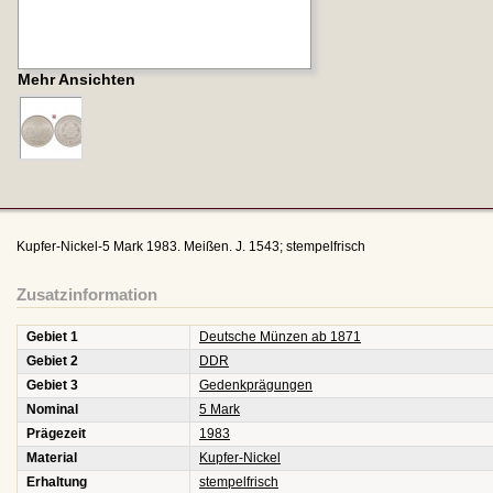
Mehr Ansichten
Kupfer-Nickel-5 Mark 1983. Meißen. J. 1543; stempelfrisch
Zusatzinformation
Gebiet 1
Deutsche Münzen ab 1871
Gebiet 2
DDR
Gebiet 3
Gedenkprägungen
Nominal
5 Mark
Prägezeit
1983
Material
Kupfer-Nickel
Erhaltung
stempelfrisch