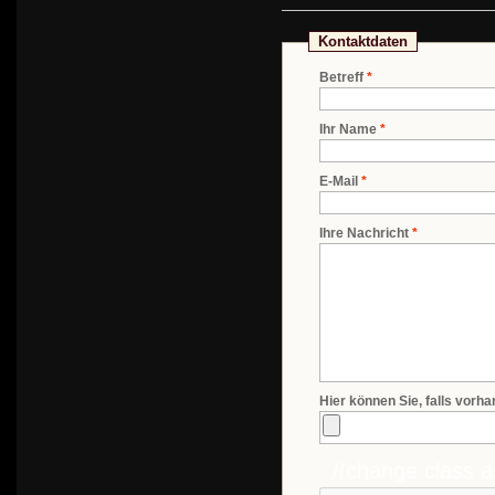
Kontaktdaten
Betreff
*
Ihr Name
*
E-Mail
*
Ihre Nachricht
*
Hier können Sie, falls vorh
//change class a