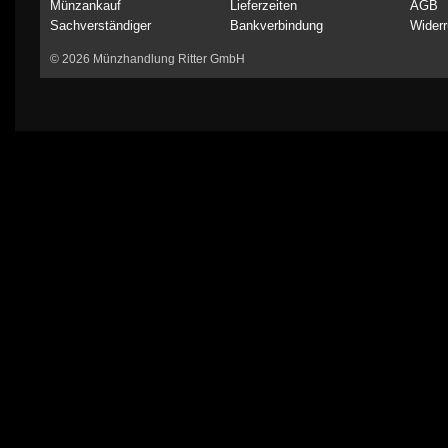
Münzankauf
Lieferzeiten
AGB
Sachverständiger
Bankverbindung
Widerr
© 2026 Münzhandlung Ritter GmbH