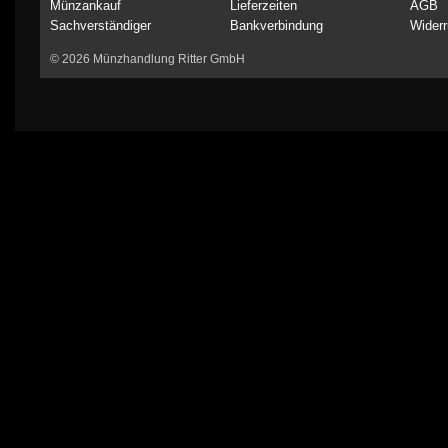
Münzankauf
Lieferzeiten
AGB
Sachverständiger
Bankverbindung
Widerr
© 2026 Münzhandlung Ritter GmbH