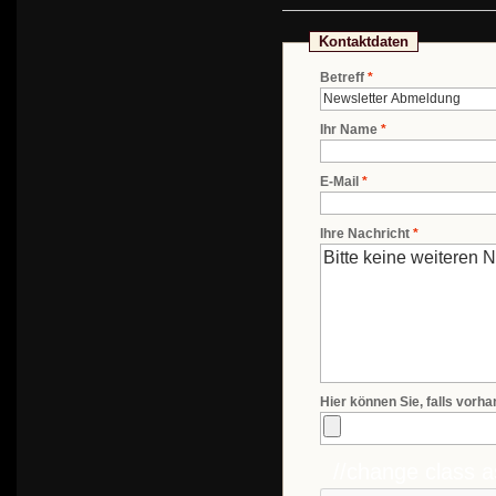
Kontaktdaten
Betreff
*
Ihr Name
*
E-Mail
*
Ihre Nachricht
*
Hier können Sie, falls vorh
//change class a