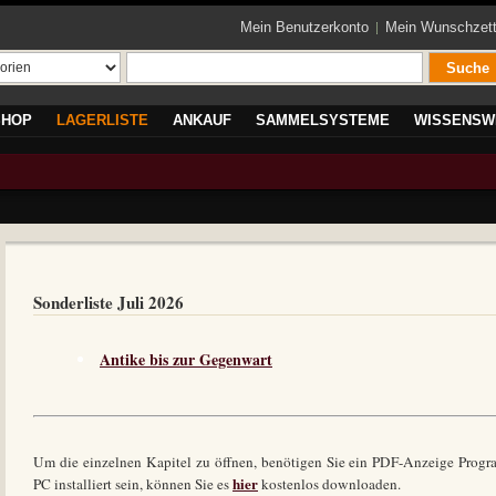
Mein Benutzerkonto
Mein Wunschzett
Suche
SHOP
LAGERLISTE
ANKAUF
SAMMELSYSTEME
WISSENSW
Sonderliste Juli 2026
Antike bis zur Gegenwart
Um die einzelnen Kapitel zu öffnen, benötigen Sie ein PDF-Anzeige Progra
hier
PC installiert sein, können Sie es
kostenlos downloaden.