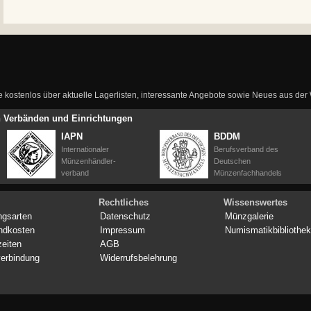
ie kostenlos über aktuelle Lagerlisten, interessante Angebote sowie Neues aus de
en Verbänden und Einrichtungen
IAPN
BDDM
Internationaler
Berufsverband des
Münzenhändler-
Deutschen
verband
Münzenfachhandels
Rechtliches
Wissenswertes
ngsarten
Datenschutz
Münzgalerie
ndkosten
Impressum
Numismatikbibliothek
zeiten
AGB
erbindung
Widerrufsbelehrung