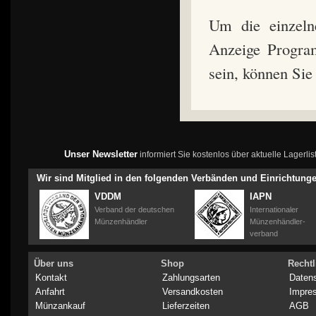
Um die einzeln
Anzeige Program
sein, können Sie
Unser Newsletter
informiert Sie kostenlos über aktuelle Lagerl
Wir sind Mitglied in den folgenden Verbänden und Einrichtung
VDDM
IAPN
Verband der deutschen
Internationaler
Münzenhändler
Münzenhändler-
verband
Über uns
Shop
Rechtl
Kontakt
Zahlungsarten
Daten
Anfahrt
Versandkosten
Impre
Münzankauf
Lieferzeiten
AGB