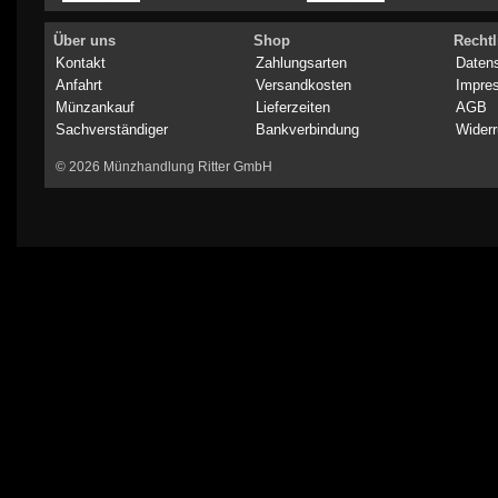
Über uns
Shop
Rechtl
Kontakt
Zahlungsarten
Daten
Anfahrt
Versandkosten
Impre
Münzankauf
Lieferzeiten
AGB
Sachverständiger
Bankverbindung
Widerr
© 2026 Münzhandlung Ritter GmbH