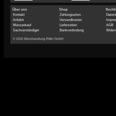
Über uns
Shop
Rechtl
Kontakt
Zahlungsarten
Daten
Anfahrt
Versandkosten
Impre
Münzankauf
Lieferzeiten
AGB
Sachverständiger
Bankverbindung
Widerr
© 2026 Münzhandlung Ritter GmbH