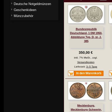
Deutsche Notgeldmünzen
Geschenkideen
Münzzubehör
Bundesrepublik
Deutschland, 1 DM 1950,
Abbildung Typ, D, st, J.
385
350,00 €
inkl. 7% MwSt., zzgl.
Versandkosten
Lieferzeit:
3–5 Tage
In den Warenkorb
Mecklenburg,
Mecklenburg-Schwerin,