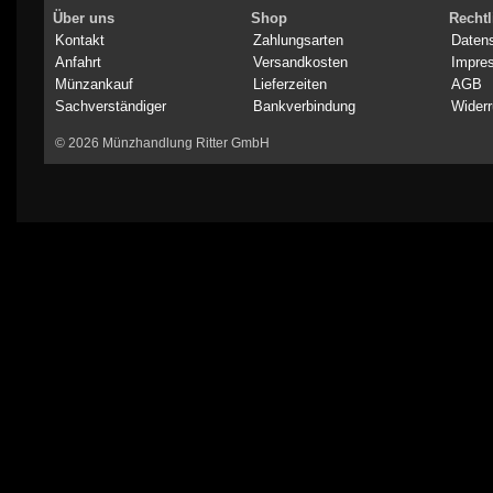
Über uns
Shop
Rechtl
Kontakt
Zahlungsarten
Daten
Anfahrt
Versandkosten
Impre
Münzankauf
Lieferzeiten
AGB
Sachverständiger
Bankverbindung
Widerr
© 2026 Münzhandlung Ritter GmbH