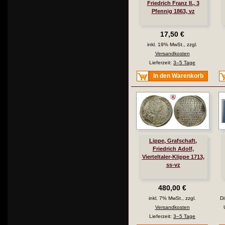
Friedrich Franz II., 3
Pfennig 1863, vz
17,50 €
inkl. 19% MwSt., zzgl.
Versandkosten
Lieferzeit:
3–5 Tage
In den Warenkorb
Lippe, Grafschaft,
Friedrich Adolf,
Vierteltaler-Klippe 1713,
ss-vz
480,00 €
inkl. 7% MwSt., zzgl.
Di
Versandkosten
Lieferzeit:
3–5 Tage