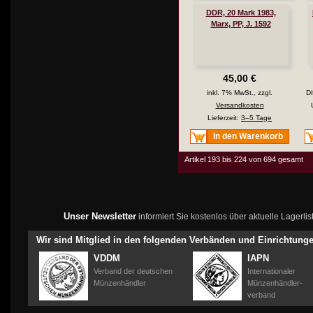
DDR, 20 Mark 1983,
Marx, PP, J. 1592
45,00 €
inkl. 7% MwSt., zzgl.
Di
Versandkosten
Lieferzeit:
3–5 Tage
In den Warenkorb
Artikel 193 bis 224 von 694 gesamt
Unser Newsletter
informiert Sie kostenlos über aktuelle Lagerl
Wir sind Mitglied in den folgenden Verbänden und Einrichtung
VDDM
IAPN
Verband der deutschen
Internationaler
Münzenhändler
Münzenhändler-
verband