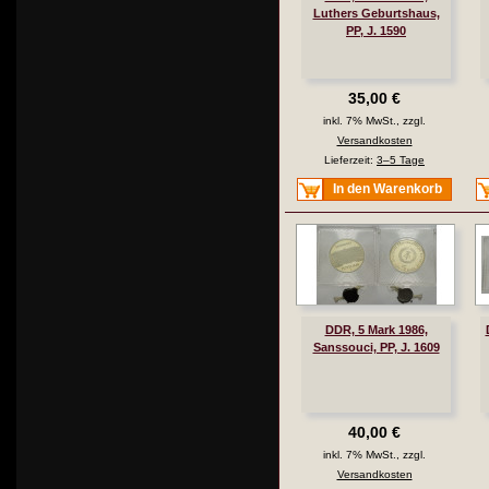
Luthers Geburtshaus,
PP, J. 1590
35,00 €
inkl. 7% MwSt., zzgl.
Versandkosten
Lieferzeit:
3–5 Tage
In den Warenkorb
DDR, 5 Mark 1986,
Sanssouci, PP, J. 1609
40,00 €
inkl. 7% MwSt., zzgl.
Versandkosten