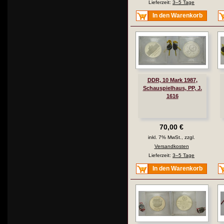
Lieferzeit:
3–5 Tage
In den Warenkorb
DDR, 10 Mark 1987,
Schauspielhaus, PP, J.
1616
70,00 €
inkl. 7% MwSt., zzgl.
Versandkosten
Lieferzeit:
3–5 Tage
In den Warenkorb