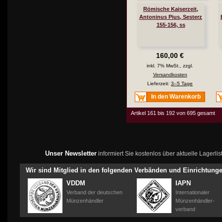
Römische Kaiserzeit,
Antoninus Pius, Sesterz
155-156, ss
160,00 €
inkl. 7% MwSt., zzgl.
Versandkosten
Lieferzeit:
3–5 Tage
In den Warenkorb
Artikel 161 bis 192 von 695 gesamt
Unser Newsletter
informiert Sie kostenlos über aktuelle Lagerl
Wir sind Mitglied in den folgenden Verbänden und Einrichtung
VDDM
IAPN
Verband der deutschen
Internationaler
Münzenhändler
Münzenhändler-
verband