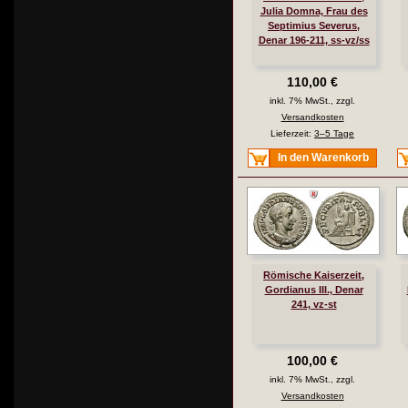
Julia Domna, Frau des
Septimius Severus,
Denar 196-211, ss-vz/ss
110,00 €
inkl. 7% MwSt., zzgl.
Versandkosten
Lieferzeit:
3–5 Tage
In den Warenkorb
Römische Kaiserzeit,
Gordianus III., Denar
241, vz-st
100,00 €
inkl. 7% MwSt., zzgl.
Versandkosten