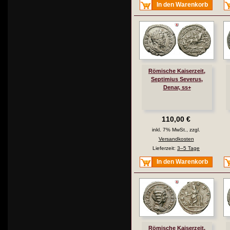
In den Warenkorb
Römische Kaiserzeit,
Septimius Severus,
Denar, ss+
110,00 €
inkl. 7% MwSt., zzgl.
Versandkosten
Lieferzeit:
3–5 Tage
In den Warenkorb
Römische Kaiserzeit,