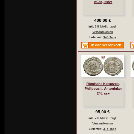
v.Chr., ss/vz
400,00 €
inkl. 7% MwSt., zzgl.
Versandkosten
Lieferzeit:
3–5 Tage
In den Warenkorb
Römische Kaiserzeit,
Philippus I., Antoninian
248, ss+
95,00 €
inkl. 7% MwSt., zzgl.
Versandkosten
Lieferzeit:
3–5 Tage