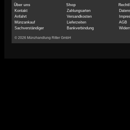
Über uns
Shop
Rechtl
Kontakt
Zahlungsarten
Daten
Anfahrt
Versandkosten
Impre
Münzankauf
Lieferzeiten
AGB
Sachverständiger
Bankverbindung
Widerr
© 2026 Münzhandlung Ritter GmbH