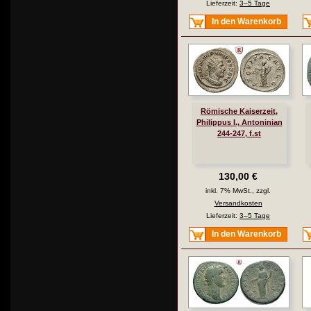
Lieferzeit:
3–5 Tage
In den Warenkorb
Römische Kaiserzeit,
Philippus I., Antoninian
244-247, f.st
130,00 €
inkl. 7% MwSt., zzgl.
Versandkosten
Lieferzeit:
3–5 Tage
In den Warenkorb