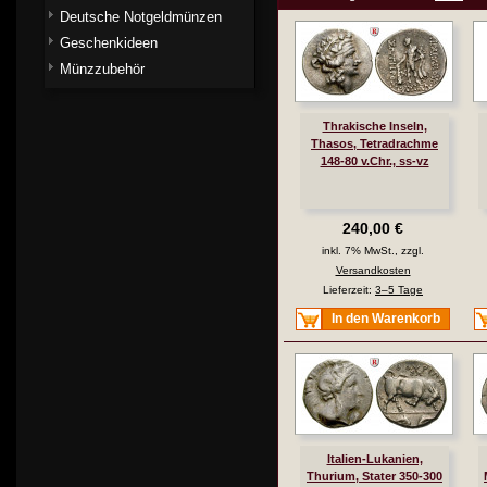
Deutsche Notgeldmünzen
Geschenkideen
Münzzubehör
Thrakische Inseln,
Thasos, Tetradrachme
148-80 v.Chr., ss-vz
240,00 €
inkl. 7% MwSt., zzgl.
Versandkosten
Lieferzeit:
3–5 Tage
In den Warenkorb
Italien-Lukanien,
Thurium, Stater 350-300