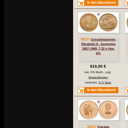
In den Warenkorb
NEU!
Grossbritannien,
Elizabeth II., Sovereign
1957-1968, 7,32 g fein,
bfr.
910,00 €
inkl. 0% MwSt., zzgl.
Versandkosten
Lieferzeit:
3–5 Tage
In den Warenkorb
NEU!
Kanada,