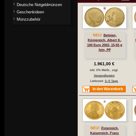
Deutsche Notgeldmünzen
Geschenkideen
Münzzubehör
NEU!
Belgien,
Königreich, Albert II.,
100 Euro 2002, 15,55 g
fein, PP
1.961,00 €
inkl. 0% MwSt., zzgl.
Versandkosten
Lieferzeit:
3–5 Tage
In den Warenkorb
NEU!
Österreich,
Kaiserreich, Franz