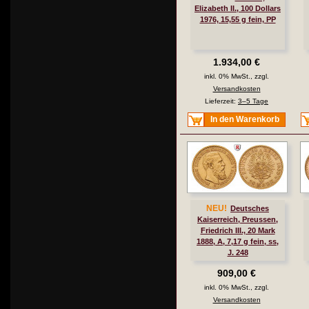
Elizabeth II., 100 Dollars
1976, 15,55 g fein, PP
1.934,00 €
inkl. 0% MwSt., zzgl.
Versandkosten
Lieferzeit:
3–5 Tage
In den Warenkorb
NEU!
Deutsches
Kaiserreich, Preussen,
Friedrich III., 20 Mark
1888, A, 7,17 g fein, ss,
J. 248
909,00 €
inkl. 0% MwSt., zzgl.
Versandkosten