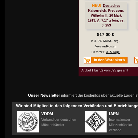
NEU!
Deutsches
Kaiserreich, Preussen,
Wilhelm II., 20 Mark
1913, A, 7,17 g fein, vz,
J. 253
917,00 €
inkl. 0% MwSt., zzgl.
Versandkosten
Lieferzeit:
3–5 Tage
In den Warenkorb
Artikel 1 bis 32 von 695 gesamt
Unser Newsletter
informiert Sie kostenlos über aktuelle Lagerl
Wir sind Mitglied in den folgenden Verbänden und Einrichtung
VDDM
IAPN
Verband der deutschen
Internationaler
Münzenhändler
Münzenhändler-
verband