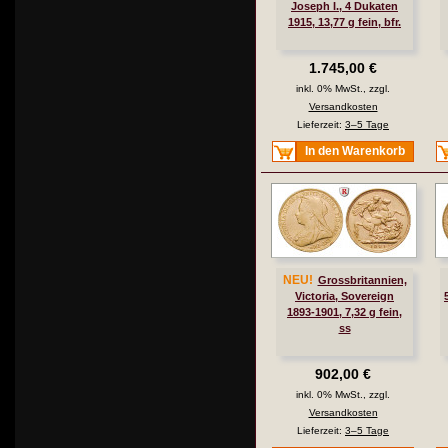
Joseph I., 4 Dukaten
1915, 13,77 g fein, bfr.
1.745,00 €
inkl. 0% MwSt., zzgl.
Versandkosten
Lieferzeit:
3–5 Tage
In den Warenkorb
NEU!
Grossbritannien,
Victoria, Sovereign
1893-1901, 7,32 g fein,
ss
902,00 €
inkl. 0% MwSt., zzgl.
Versandkosten
Lieferzeit:
3–5 Tage