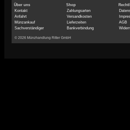
Über uns
Shop
Rechtl
Kontakt
Zahlungsarten
Daten
Anfahrt
Versandkosten
Impre
Münzankauf
Lieferzeiten
AGB
Sachverständiger
Bankverbindung
Widerr
© 2026 Münzhandlung Ritter GmbH