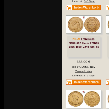
Lieferzeit:
3–5 Tage
In den Warenkorb
NEU!
Frankreich,
Napoleon III., 10 Francs
1855-1860, 2,9 g fein, ss
388,00 €
inkl. 0% MwSt., zzgl.
Versandkosten
Lieferzeit:
3–5 Tage
In den Warenkorb