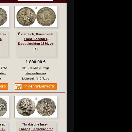
drea
Österreich, Kaiserreich,
o,
Franz Joseph I.,
Doppelgulden 1880, vz-
st
1.800,00 €
. §25a
inkl. 7% MwSt., zzgl.
sten
Versandkosten
e
Lieferzeit:
3–5 Tage
korb
In den Warenkorb
a ad
Thrakische Inseln,
133-
Thasos, Tetradrachme