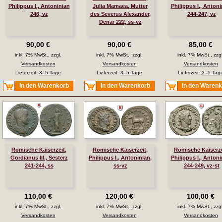
Philippus I., Antoninian
Julia Mamaea, Mutter
Philippus I., Antoni
246, vz
des Severus Alexander,
244-247, vz
Denar 222, ss-vz
90,00 €
90,00 €
85,00 €
inkl. 7% MwSt., zzgl.
inkl. 7% MwSt., zzgl.
inkl. 7% MwSt., zzgl
Versandkosten
Versandkosten
Versandkosten
Lieferzeit:
3–5 Tage
Lieferzeit:
3–5 Tage
Lieferzeit:
3–5 Tag
In den Warenkorb
In den Warenkorb
In den Waren
Römische Kaiserzeit,
Römische Kaiserzeit,
Römische Kaiserze
Gordianus III., Sesterz
Philippus I., Antoninian,
Philippus I., Antoni
241-244, ss
ss-vz
244-249, vz-st
110,00 €
120,00 €
100,00 €
inkl. 7% MwSt., zzgl.
inkl. 7% MwSt., zzgl.
inkl. 7% MwSt., zzgl
Versandkosten
Versandkosten
Versandkosten