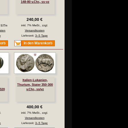
148-80 v.Chr., ss-vz
240,00 €
. §25a
inkl. 7% MwSt., zzgl.
sten
Versandkosten
e
Lieferzeit:
3–5 Tage
korb
In den Warenkorb
Italien-Lukanien,
Thurium, Stater 350-300
320
v.Chr., ss/vz
400,00 €
.
inkl. 7% MwSt., zzgl.
Versandkosten
e
Lieferzeit:
3–5 Tage