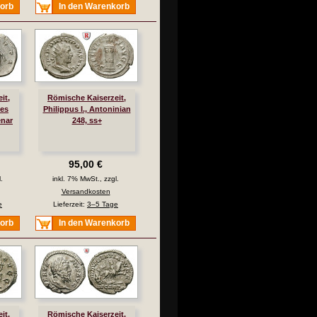
korb
In den Warenkorb
it,
Römische Kaiserzeit,
des
Philippus I., Antoninian
enar
248, ss+
95,00 €
.
inkl. 7% MwSt., zzgl.
Versandkosten
e
Lieferzeit:
3–5 Tage
korb
In den Warenkorb
it,
Römische Kaiserzeit,