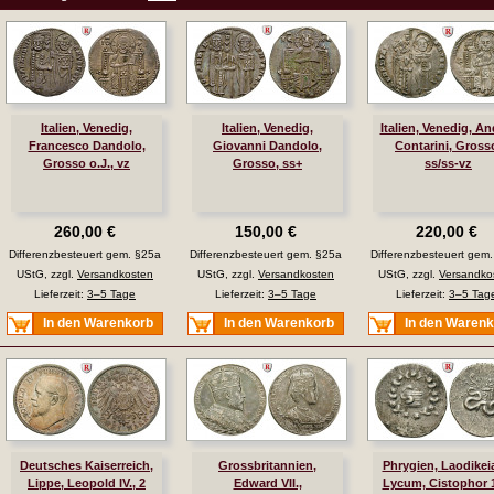
Italien, Venedig,
Italien, Venedig,
Italien, Venedig, An
Francesco Dandolo,
Giovanni Dandolo,
Contarini, Gross
Grosso o.J., vz
Grosso, ss+
ss/ss-vz
260,00 €
150,00 €
220,00 €
Differenzbesteuert gem. §25a
Differenzbesteuert gem. §25a
Differenzbesteuert gem
UStG, zzgl.
Versandkosten
UStG, zzgl.
Versandkosten
UStG, zzgl.
Versandko
Lieferzeit:
3–5 Tage
Lieferzeit:
3–5 Tage
Lieferzeit:
3–5 Tag
In den Warenkorb
In den Warenkorb
In den Waren
Deutsches Kaiserreich,
Grossbritannien,
Phrygien, Laodikei
Lippe, Leopold IV., 2
Edward VII.,
Lycum, Cistophor 