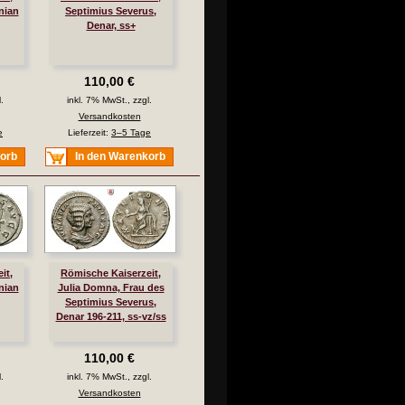
nian
Septimius Severus,
Denar, ss+
110,00 €
.
inkl. 7% MwSt., zzgl.
Versandkosten
e
Lieferzeit:
3–5 Tage
korb
In den Warenkorb
it,
Römische Kaiserzeit,
nian
Julia Domna, Frau des
Septimius Severus,
Denar 196-211, ss-vz/ss
110,00 €
.
inkl. 7% MwSt., zzgl.
Versandkosten