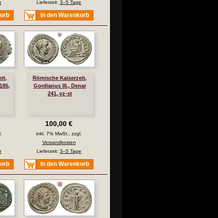
e
Lieferzeit:
3–5 Tage
korb
In den Warenkorb
it,
Römische Kaiserzeit,
185,
Gordianus III., Denar
241, vz-st
100,00 €
.
inkl. 7% MwSt., zzgl.
Versandkosten
e
Lieferzeit:
3–5 Tage
korb
In den Warenkorb