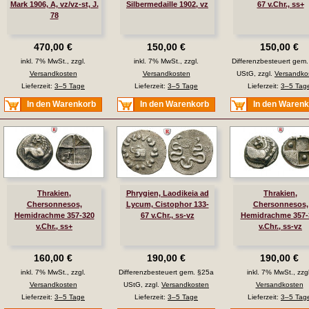
Mark 1906, A, vz/vz-st, J.
Silbermedaille 1902, vz
67 v.Chr., ss+
78
470,00 €
150,00 €
150,00 €
inkl. 7% MwSt., zzgl.
inkl. 7% MwSt., zzgl.
Differenzbesteuert gem
Versandkosten
Versandkosten
UStG, zzgl.
Versandko
Lieferzeit:
3–5 Tage
Lieferzeit:
3–5 Tage
Lieferzeit:
3–5 Tag
In den Warenkorb
In den Warenkorb
In den Waren
Thrakien,
Phrygien, Laodikeia ad
Thrakien,
Chersonnesos,
Lycum, Cistophor 133-
Chersonnesos,
Hemidrachme 357-320
67 v.Chr., ss-vz
Hemidrachme 357-
v.Chr., ss+
v.Chr., ss-vz
160,00 €
190,00 €
190,00 €
inkl. 7% MwSt., zzgl.
Differenzbesteuert gem. §25a
inkl. 7% MwSt., zzgl
Versandkosten
UStG, zzgl.
Versandkosten
Versandkosten
Lieferzeit:
3–5 Tage
Lieferzeit:
3–5 Tage
Lieferzeit:
3–5 Tag