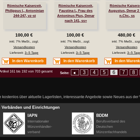
Römische Kaiserzeit,
Römische Kaiserzeit,
Römische Kaiserze
Philippus I., Antoninian
Faustina I., Frau des
Augustus, Denar 2 
244-247, vz-st
Antoninus Pius, Denar
n.Chr., ss
nach 141, ss+
100,00 €
100,00 €
480,00 €
inkl. 7% MwSt., zzgl.
inkl. 7% MwSt., zzgl.
inkl. 7% MwSt., zzgl
Versandkosten
Versandkosten
Versandkosten
Lieferzeit:
3–5 Tage
Lieferzeit:
3–5 Tage
Lieferzeit:
3–5 Tag
In den Warenkorb
In den Warenkorb
In den Waren
Artikel 161 bis 192 von 703 gesamt
3
4
5
6
7
8
Seite:
ie kostenlos über aktuelle Lagerlisten, interessante Angebote sowie Neues aus de
en Verbänden und Einrichtungen
IAPN
BDDM
Internationaler
Berufsverband des
Münzenhändler-
Deutschen
verband
Münzenfachhandels