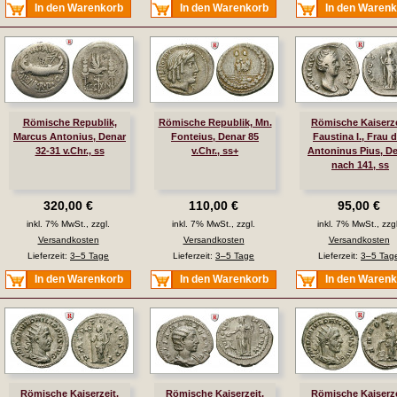
In den Warenkorb
In den Warenkorb
In den Waren
Römische Republik,
Römische Republik, Mn.
Römische Kaiserze
Marcus Antonius, Denar
Fonteius, Denar 85
Faustina I., Frau 
32-31 v.Chr., ss
v.Chr., ss+
Antoninus Pius, D
nach 141, ss
320,00 €
110,00 €
95,00 €
inkl. 7% MwSt., zzgl.
inkl. 7% MwSt., zzgl.
inkl. 7% MwSt., zzgl
Versandkosten
Versandkosten
Versandkosten
Lieferzeit:
3–5 Tage
Lieferzeit:
3–5 Tage
Lieferzeit:
3–5 Tag
In den Warenkorb
In den Warenkorb
In den Waren
Römische Kaiserzeit,
Römische Kaiserzeit,
Römische Kaiserze