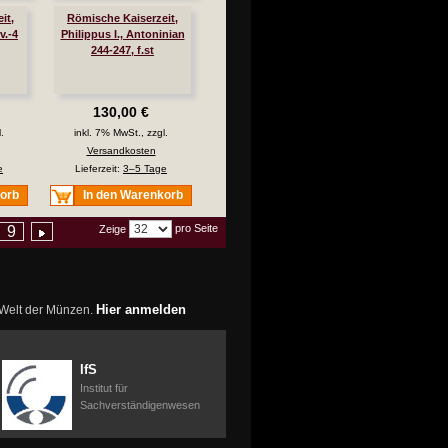
it,
Römische Kaiserzeit,
v.-4
Philippus I., Antoninian
244-247, f.st
130,00 €
.
inkl. 7% MwSt., zzgl.
Versandkosten
e
Lieferzeit:
3–5 Tage
korb
In den Warenkorb
pro Seite
9
Zeige
Hier anmelden
r Welt der Münzen.
IfS
Institut für
Sachverständigenwesen