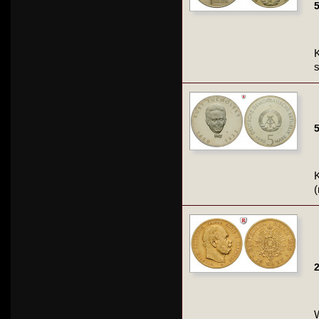
5
K
5
K
(
2
W