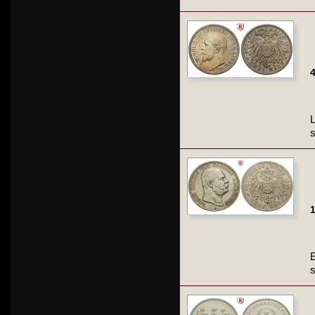
4
L
1
E
s