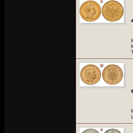
4
W
9
W