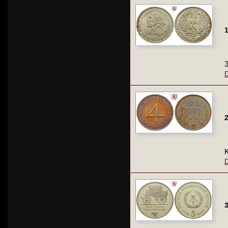
1
3
D
2
K
D
3