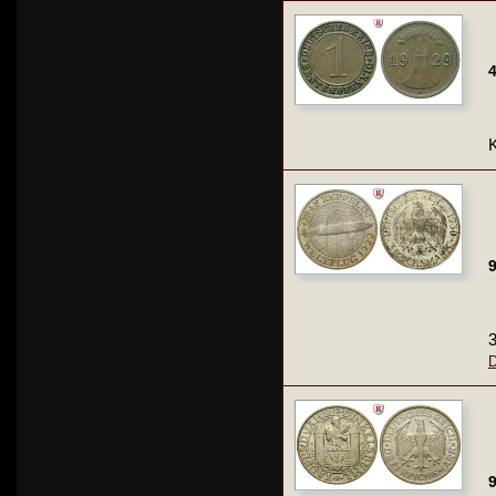
4
K
9
3
D
9