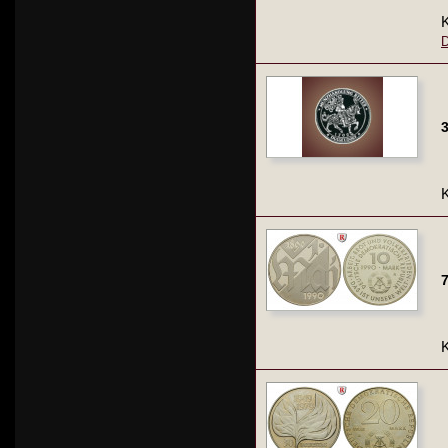
K
D
3
K
7
K