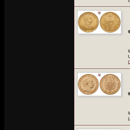
9
W
D
9
W