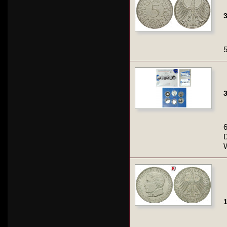
3
3
6
W
1