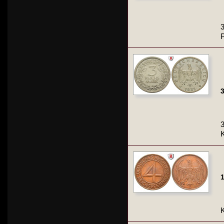
3
3
3
K
1
K