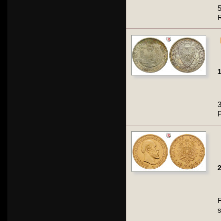
5
1
3
2
F
s