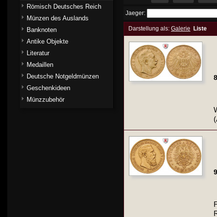
Römisch Deutsches Reich
Jaeger:
Münzen des Auslands
Darstellung als:
Galerie
Liste
Banknoten
Antike Objekte
Literatur
Medaillen
Deutsche Notgeldmünzen
8
Geschenkideen
Münzzubehör
W
9
F