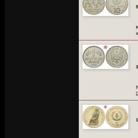
5
K
3
N
D
1