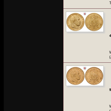
4
W
9
W