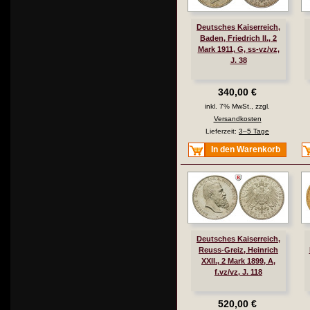
Deutsches Kaiserreich,
Baden, Friedrich II., 2
Mark 1911, G, ss-vz/vz,
J. 38
340,00 €
inkl. 7% MwSt., zzgl.
Versandkosten
Lieferzeit:
3–5 Tage
In den Warenkorb
Deutsches Kaiserreich,
Reuss-Greiz, Heinrich
XXII., 2 Mark 1899, A,
f.vz/vz, J. 118
520,00 €