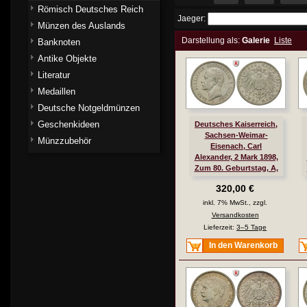
Römisch Deutsches Reich
Jaeger:
Münzen des Auslands
Darstellung als:
Galerie
Liste
Banknoten
Antike Objekte
Literatur
Medaillen
Deutsche Notgeldmünzen
Geschenkideen
Deutsches Kaiserreich,
Sachsen-Weimar-
Münzzubehör
Eisenach, Carl
Alexander, 2 Mark 1898,
Zum 80. Geburtstag, A,
ss, J. 156
320,00 €
inkl. 7% MwSt., zzgl.
Versandkosten
Lieferzeit:
3–5 Tage
In den Warenkorb