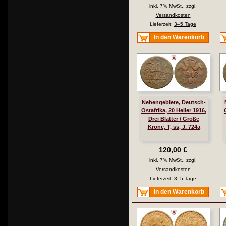
inkl. 7% MwSt., zzgl.
Versandkosten
Lieferzeit:
3–5 Tage
In den Warenkorb
Nebengebiete, Deutsch-
Ostafrika, 20 Heller 1916,
Drei Blätter / Große
Krone, T, ss, J. 724a
120,00 €
inkl. 7% MwSt., zzgl.
Versandkosten
Lieferzeit:
3–5 Tage
In den Warenkorb