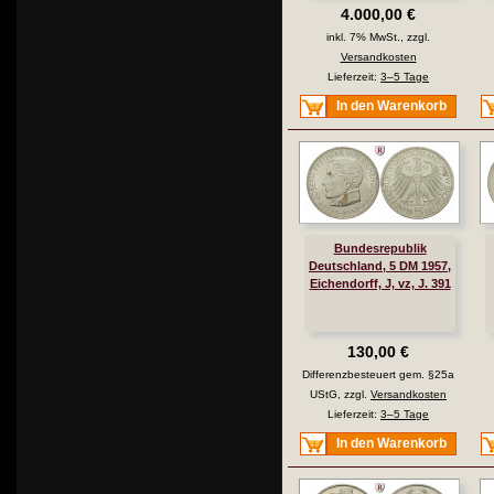
4.000,00 €
inkl. 7% MwSt., zzgl.
Versandkosten
Lieferzeit:
3–5 Tage
In den Warenkorb
Bundesrepublik
Deutschland, 5 DM 1957,
Eichendorff, J, vz, J. 391
130,00 €
Differenzbesteuert gem. §25a
UStG, zzgl.
Versandkosten
Lieferzeit:
3–5 Tage
In den Warenkorb