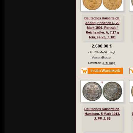
Deutsches Kaiserreich,
Anhalt, Friedrich I., 20
Mark 1901, Portrait /
Reichsadler, A, 7,17 g
fein, ss-vz, J. 181
2.600,00 €
inkl. 7% MwSt., zzgl.
Versandkosten
Lieferzeit:
3–5 Tage
In den Warenkorb
Deutsches Kaiserreich,
Hamburg, 5 Mark 1913,
J, PP, J. 65