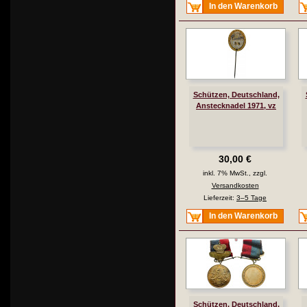
In den Warenkorb
Schützen, Deutschland,
Anstecknadel 1971, vz
30,00 €
inkl. 7% MwSt., zzgl.
Versandkosten
Lieferzeit:
3–5 Tage
In den Warenkorb
Schützen, Deutschland,