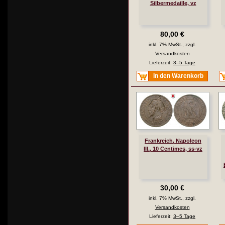
Silbermedaille, vz
80,00 €
inkl. 7% MwSt., zzgl.
Versandkosten
Lieferzeit:
3–5 Tage
In den Warenkorb
Frankreich, Napoleon
III., 10 Centimes, ss-vz
30,00 €
inkl. 7% MwSt., zzgl.
Versandkosten
Lieferzeit:
3–5 Tage