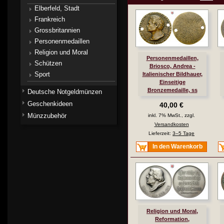
Elberfeld, Stadt
Frankreich
Grossbritannien
Personenmedaillen
Religion und Moral
Personenmedaillen,
Schützen
Briosco, Andrea -
Sport
Italienischer Bildhauer,
Einseitige
Bronzemedaille, ss
Deutsche Notgeldmünzen
Geschenkideen
40,00 €
Münzzubehör
inkl. 7% MwSt., zzgl.
Versandkosten
Lieferzeit:
3–5 Tage
In den Warenkorb
Religion und Moral,
Reformation,