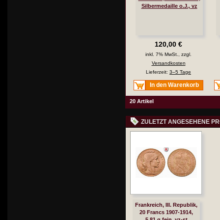
Silbermedaille o.J., vz
120,00 €
inkl. 7% MwSt., zzgl.
Versandkosten
Lieferzeit:
3–5 Tage
In den Warenkorb
20 Artikel
ZULETZT ANGESEHENE P
Frankreich, III. Republik,
20 Francs 1907-1914,
5,81 g fein, vz-st