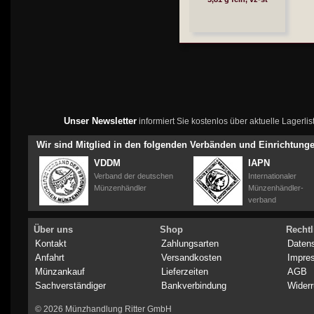
Unser Newsletter
informiert Sie kostenlos über aktuelle Lagerl
Wir sind Mitglied in den folgenden Verbänden und Einrichtung
VDDM
IAPN
Verband der deutschen
Internationaler
Münzenhändler
Münzenhändler-
verband
Über uns
Shop
Rechtl
Kontakt
Zahlungsarten
Daten
Anfahrt
Versandkosten
Impre
Münzankauf
Lieferzeiten
AGB
Sachverständiger
Bankverbindung
Widerr
© 2026 Münzhandlung Ritter GmbH