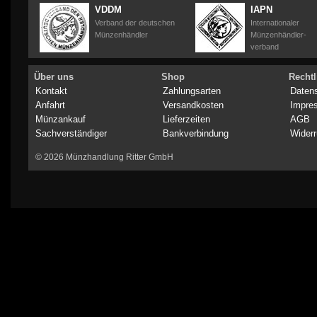
VDDM
IAPN
Verband der deutschen
Internationaler
Münzenhändler
Münzenhändler-
verband
Über uns
Shop
Rechtl
Kontakt
Zahlungsarten
Daten
Anfahrt
Versandkosten
Impre
Münzankauf
Lieferzeiten
AGB
Sachverständiger
Bankverbindung
Widerr
© 2026 Münzhandlung Ritter GmbH