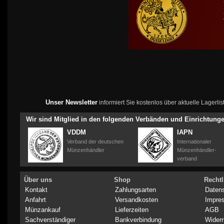
Unser Newsletter
informiert Sie kostenlos über aktuelle Lagerl
Wir sind Mitglied in den folgenden Verbänden und Einrichtung
VDDM
IAPN
Verband der deutschen
Internationaler
Münzenhändler
Münzenhändler-
verband
Über uns
Shop
Rechtl
Kontakt
Zahlungsarten
Daten
Anfahrt
Versandkosten
Impre
Münzankauf
Lieferzeiten
AGB
Sachverständiger
Bankverbindung
Widerr