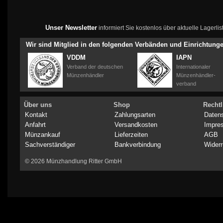
Unser Newsletter
informiert Sie kostenlos über aktuelle Lagerl
Wir sind Mitglied in den folgenden Verbänden und Einrichtung
VDDM
IAPN
Verband der deutschen
Internationaler
Münzenhändler
Münzenhändler-
verband
Über uns
Shop
Rechtl
Kontakt
Zahlungsarten
Daten
Anfahrt
Versandkosten
Impre
Münzankauf
Lieferzeiten
AGB
Sachverständiger
Bankverbindung
Widerr
© 2026 Münzhandlung Ritter GmbH