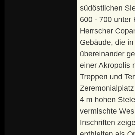
südöstlichen Si
600 - 700 unter
Herrscher Copan
Gebäude, die in
übereinander ge
einer Akropolis 
Treppen und Ter
Zeremonialplatz
4 m hohen Stele
vermischte Wese
Inschriften zei
enthielten als