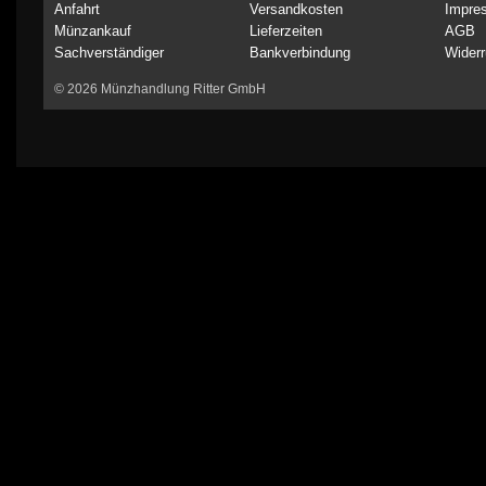
Anfahrt
Versandkosten
Impre
Münzankauf
Lieferzeiten
AGB
Sachverständiger
Bankverbindung
Widerr
© 2026 Münzhandlung Ritter GmbH