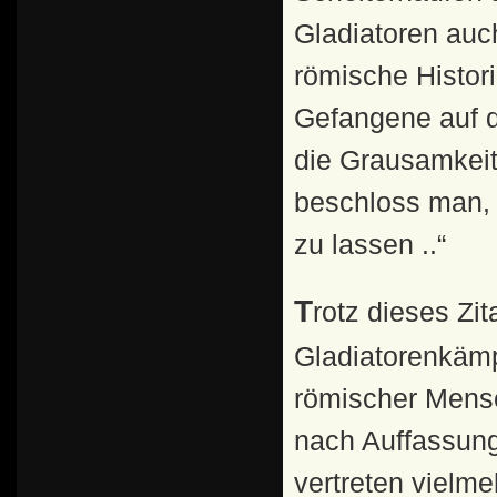
Gladiatoren auc
römische Histor
Gefangene auf d
die Grausamkeit 
beschloss man, 
zu lassen ..“
Trotz dieses Zitates ist die Theorie, dass
Gladiatorenkämp
römischer Mensc
nach Auffassung 
vertreten vielme