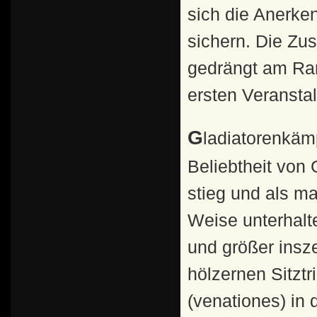
sich die Anerke
sichern. Die Zu
gedrängt am Ran
ersten Veranstal
Gladiatorenkämpfe im 1. Jahrhundert v. Chr.:Als die
Beliebtheit von
stieg und als m
Weise unterhalt
und größer insze
hölzernen Sitztr
(venationes) in