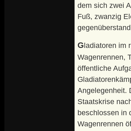
dem sich zwei A
Fuß, zwanzig El
gegenüberstande
Gladiatoren im römischen Kaiserreich: Während
Wagenrennen, Th
öffentliche Auf
Gladiatorenkämpf
Angelegenheit. D
Staatskrise nac
beschlossen in 
Wagenrennen öff