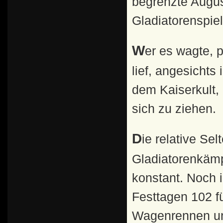
begrenzte Augus
Gladiatorenspie
Wer es wagte, privat Gladiatorenkämpfe zu veranstalten,
lief, angesicht
dem Kaiserkult,
sich zu ziehen.
Die relative Seltenheit der aufwändigen und kostspieligen
Gladiatorenkämp
konstant. Noch 
Festtagen 102 f
Wagenrennen und