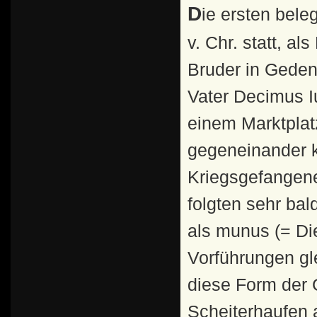
Die ersten belegten Gladiatorenspiele in Rom fanden 264
v. Chr. statt, a
Bruder in Geden
Vater Decimus I
einem Marktplat
gegeneinander k
Kriegsgefangen
folgten sehr bal
als munus (= Di
Vorführungen gle
diese Form der
Scheiterhaufen 