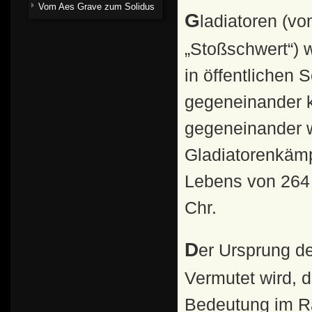
Vom Aes Grave zum Solidus
Gladiatoren (vom lateinischen gladius, einem
„Stoßschwert“) 
in öffentlichen
gegeneinander k
gegeneinander w
Gladiatorenkämp
Lebens von 264 
Chr.
Der Ursprung der Spiele ist nicht vollständig geklärt.
Vermutet wird, 
Bedeutung im R