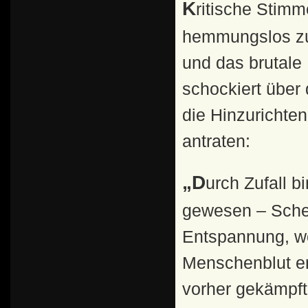
Kritische Stimmen richteten sich eher gegen die
hemmungslos zur
und das brutale
schockiert über 
die Hinzurichte
antraten:
„Durch Zufall bin ich im Mittagsprogramm des Zirkus
gewesen – Sche
Entspannung, w
Menschenblut er
vorher gekämpft 