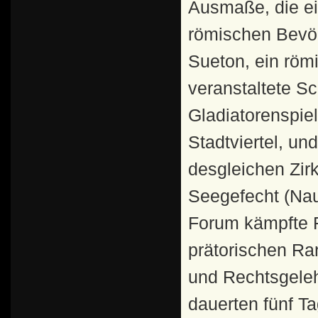
Ausmaße, die ei
römischen Bevö
Sueton, ein röm
veranstaltete Sc
Gladiatorenspie
Stadtviertel, un
desgleichen Zir
Seegefecht (Nau
Forum kämpfte F
prätorischen Ra
und Rechtsgeleh
dauerten fünf Ta