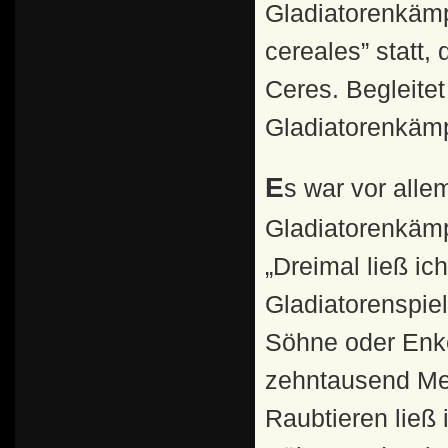
Gladiatorenkämp
cereales” statt,
Ceres. Begleitet
Gladiatorenkämp
Es war vor allem Augustus, der die Veranstaltung von
Gladiatorenkämpf
„Dreimal ließ i
Gladiatorenspie
Söhne oder Enke
zehntausend Men
Raubtieren ließ