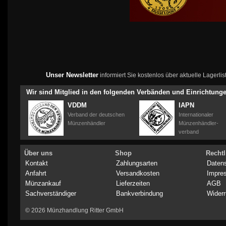
Unser Newsletter
informiert Sie kostenlos über aktuelle Lagerl
Wir sind Mitglied in den folgenden Verbänden und Einrichtung
VDDM
IAPN
Verband der deutschen
Internationaler
Münzenhändler
Münzenhändler-
verband
Über uns
Shop
Rechtl
Kontakt
Zahlungsarten
Daten
Anfahrt
Versandkosten
Impre
Münzankauf
Lieferzeiten
AGB
Sachverständiger
Bankverbindung
Widerr
© 2026 Münzhandlung Ritter GmbH