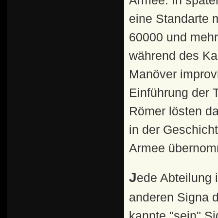
Armee. In später
eine Standarte
60000 und mehr 
während des Ka
Manöver improvi
Einführung der 
Römer lösten das
in der Geschich
Armee übernom
Jede Abteilung im Heer hatte ein eigenes Signum, das von
anderen Signa d
kannte "sein" S