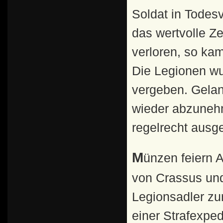
Soldat in Tode
das wertvolle Ze
verloren, so kam
Die Legionen wu
vergeben. Gelan
wieder abzuneh
regelrecht ausg
Münzen feiern Augustus, dem es 20 v. Chr. gelang, drei
von Crassus und
Legionsadler zu
einer Strafexpe