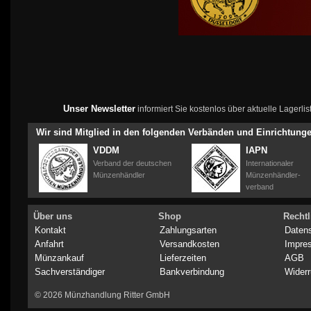
Unser Newsletter
informiert Sie kostenlos über aktuelle Lagerl
Wir sind Mitglied in den folgenden Verbänden und Einrichtung
VDDM
IAPN
Verband der deutschen
Internationaler
Münzenhändler
Münzenhändler-
verband
Über uns
Shop
Rechtl
Kontakt
Zahlungsarten
Daten
Anfahrt
Versandkosten
Impre
Münzankauf
Lieferzeiten
AGB
Sachverständiger
Bankverbindung
Widerr
© 2026 Münzhandlung Ritter GmbH