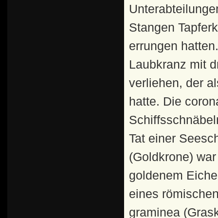
Unterabteilunge
Stangen Tapferk
errungen hatten
Laubkranz mit d
verliehen, der a
hatte. Die coron
Schiffsschnäbel
Tat einer Seesch
(Goldkrone) war
goldenem Eichen
eines römischen
graminea (Grask