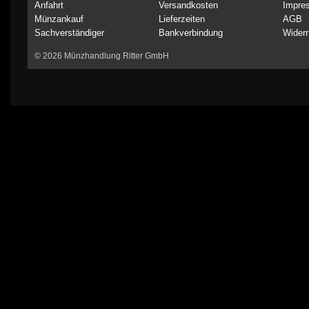
Anfahrt
Versandkosten
Impre
Münzankauf
Lieferzeiten
AGB
Sachverständiger
Bankverbindung
Widerr
© 2026 Münzhandlung Ritter GmbH