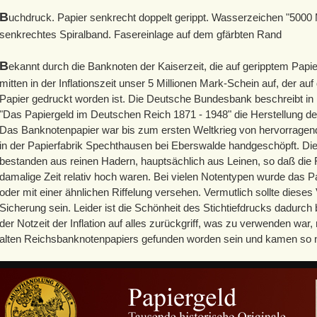
B
uchdruck. Papier senkrecht doppelt gerippt. Wasserzeichen "5000 M
senkrechtes Spiralband. Fasereinlage auf dem gfärbten Rand
B
ekannt durch die Banknoten der Kaiserzeit, die auf geripptem Papie
mitten in der Inflationszeit unser 5 Millionen Mark-Schein auf, der a
Papier gedruckt worden ist. Die Deutsche Bundesbank beschreibt i
"Das Papiergeld im Deutschen Reich 1871 - 1948" die Herstellung de
Das Banknotenpapier war bis zum ersten Weltkrieg von hervorragende
in der Papierfabrik Spechthausen bei Eberswalde handgeschöpft. Di
bestanden aus reinen Hadern, hauptsächlich aus Leinen, so daß die F
damalige Zeit relativ hoch waren. Bei vielen Notentypen wurde das Pa
oder mit einer ähnlichen Riffelung versehen. Vermutlich sollte dieses
Sicherung sein. Leider ist die Schönheit des Stichtiefdrucks dadurch
der Notzeit der Inflation auf alles zurückgriff, was zu verwenden w
alten Reichsbanknotenpapiers gefunden worden sein und kamen so 