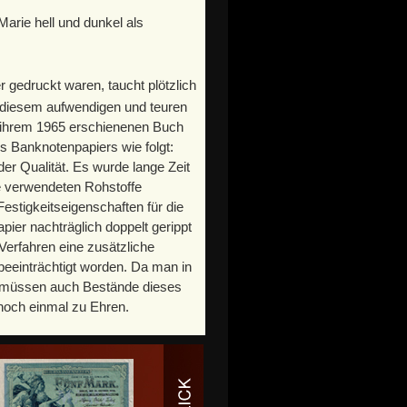
arie hell und dunkel als
r gedruckt waren, taucht plötzlich
uf diesem aufwendigen und teuren
n ihrem 1965 erschienenen Buch
s Banknotenpapiers wie folgt:
r Qualität. Es wurde lange Zeit
e verwendeten Rohstoffe
estigkeitseigenschaften für die
pier nachträglich doppelt gerippt
 Verfahren eine zusätzliche
 beeinträchtigt worden. Da man in
ar, müssen auch Bestände dieses
noch einmal zu Ehren.