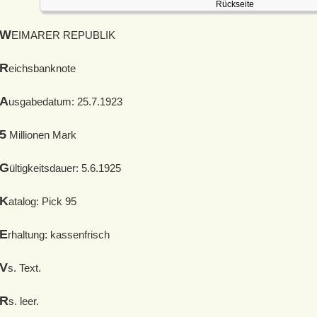
Rückseite
W
EIMARER REPUBLIK
R
eichsbanknote
A
usgabedatum: 25.7.1923
5
Millionen Mark
G
ültigkeitsdauer: 5.6.1925
K
atalog: Pick 95
E
rhaltung: kassenfrisch
V
s. Text.
R
s. leer.