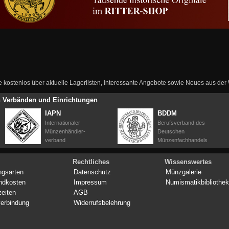
ie kostenlos über aktuelle Lagerlisten, interessante Angebote sowie Neues aus de
en Verbänden und Einrichtungen
IAPN
BDDM
Internationaler
Berufsverband des
Münzenhändler-
Deutschen
verband
Münzenfachhandels
Rechtliches
Wissenswertes
ngsarten
Datenschutz
Münzgalerie
ndkosten
Impressum
Numismatikbibliothek
zeiten
AGB
erbindung
Widerrufsbelehrung