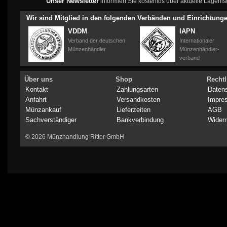
Unser Newsletter
informiert Sie kostenlos über aktuelle Lagerl
Wir sind Mitglied in den folgenden Verbänden und Einrichtung
VDDM
IAPN
Verband der deutschen
Internationaler
Münzenhändler
Münzenhändler-
verband
Über uns
Shop
Rechtl
Kontakt
Zahlungsarten
Daten
Anfahrt
Versandkosten
Impre
Münzankauf
Lieferzeiten
AGB
Sachverständiger
Bankverbindung
Widerr
© 2026 Münzhandlung Ritter GmbH