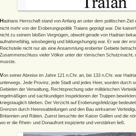
H
adrians Herrschaft stand von Anfang an unter dem politischen Zie
nicht mehr von der Eroberungspolitik Traians geprägt war. Die kaiser
nicht zu seinem bloßen Vergnügen, obwohl gerade von Hadrian bekann
aufnahmefähig, wissbegierig und bildungshungrig war. Er war der ers
Reichsteile nicht nur als eine Ansammlung eroberter Gebiete betracht
Zusammenschluss vieler Völker unter der römischen Schutzmacht, d
musste.
V
on seiner Abreise im Jahre 121 n.Chr. an, bis 133 n.Chr. war Hadri
unterwegs. Jede Provinz, jede Stadt und jedes Heer, wurden durch s
Gebieten der Verwaltung, Rechtsprechung oder militärischen Verteidi
regelmäßigen und sachkundigen Inspektionen der Truppen bewirkten,
kriegstauglich blieben. Der Verzicht auf Eroberungsfeldzüge bedeutete
Grenzen durch Heeresabteilungen und den Bau wirksamer Verteidig
Britannien und Rätien. Zuerst besuchte der Kaiser Gallien und die n
wo er die Rhein- und Donaufront inspizierte und verstärken ließ.