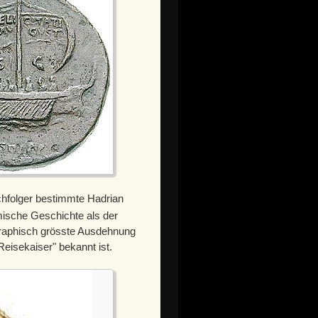
chfolger bestimmte Hadrian
mische Geschichte als der
graphisch grösste Ausdehnung
"Reisekaiser" bekannt ist.