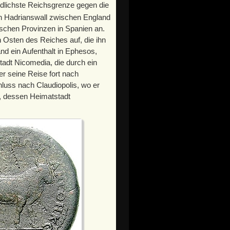
rdlichste Reichsgrenze gegen die
en Hadrianswall zwischen England
ischen Provinzen in Spanien an.
n Osten des Reiches auf, die ihn
nd ein Aufenthalt in Ephesos,
tadt Nicomedia, die durch ein
er seine Reise fort nach
uss nach Claudiopolis, wo er
e, dessen Heimatstadt