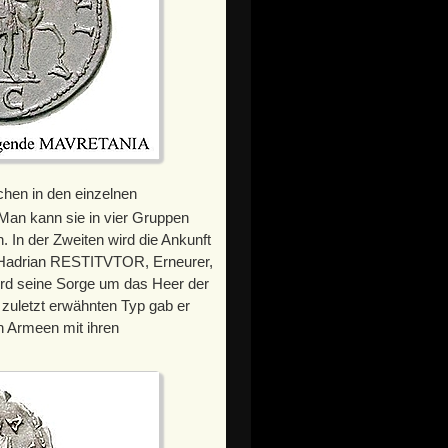
chen in den einzelnen
Man kann sie in vier Gruppen
n. In der Zweiten wird die Ankunft
d Hadrian RESTITVTOR, Erneurer,
wird seine Sorge um das Heer der
zuletzt erwähnten Typ gab er
en Armeen mit ihren