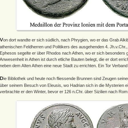
V
on dort wandte er sich südlich, nach Phrygien, wo er das Grab Alk
athenischen Feldherren und Politikers des ausgehenden 4. Jh.v.Chr., 
Ephesos segelte er über Rhodos nach Athen, wo er sich besonders ge
Anwesenheit in Athen ist durch etliche Bauten belegt, die er dort erric
neben dem Alten Athen eine neue Stadt zu errichten. Ein Tor Verband 
D
ie Bibliothek und heute noch fliessende Brunnen sind Zeugen seiner 
über seinem Besuch von Eleusis, wo Hadrian sich in die Mysterien e
verbrachte er den Winter, bevor er 126 n.Chr. über Sizilien nach Ro