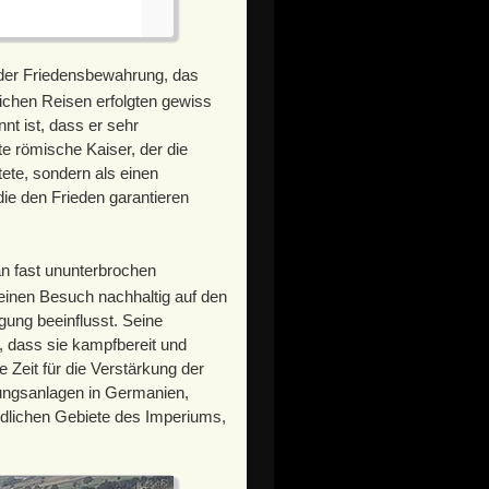
l der Friedensbewahrung, das
lichen Reisen erfolgten gewiss
t ist, dass er sehr
te römische Kaiser, der die
ete, sondern als einen
ie den Frieden garantieren
an fast ununterbrochen
einen Besuch nachhaltig auf den
gung beeinflusst. Seine
 dass sie kampfbereit und
 Zeit für die Verstärkung der
ungsanlagen in Germanien,
ördlichen Gebiete des Imperiums,