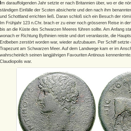
I
m darauffolgenden Jahr setzte er nach Britannien über, wo er die nö
ständigen Einfälle der Scoten absicherte und den nach ihm benannt
und Schottland errichten ließ. Daran schloß sich ein Besuch der röm
Im Frühjahr 123 n.Chr. brach er zu einer noch grösseren Reise in de
bis an die Küste des Schwarzen Meeres führen sollte. Am Anfang sta
wonach er Richtung Bythinien reiste und dort veranlasste, die Haupts
Erdbeben zerstört worden war, wieder aufzubauen. Per Schiff setzte 
Trapezunt am Schwarzen Meer. Auf dem Landwege kam er im Anschl
wahrscheinlich seinen langjährigen Favouriten Antinous kennenlernt
Claudiopolis war.