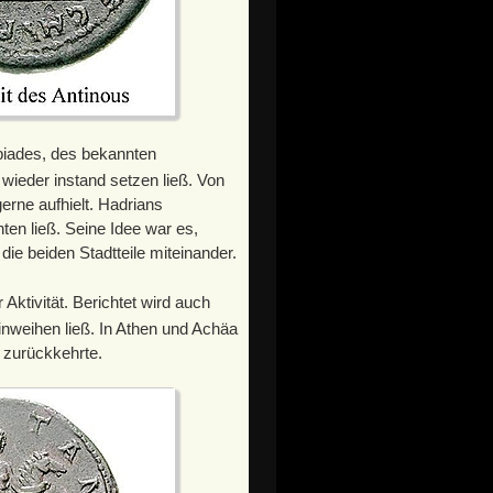
ibiades, des bekannten
wieder instand setzen ließ. Von
rne aufhielt. Hadrians
hten ließ. Seine Idee war es,
die beiden Stadtteile miteinander.
Aktivität. Berichtet wird auch
inweihen ließ. In Athen und Achäa
m zurückkehrte.