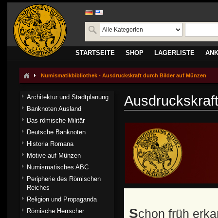
STARTSEITE
SHOP
LAGERLISTE
AN
Numismatikbibliothek - Ausdruckskraft durch Bilder auf Münzen
Ausdruckskraft
Architektur und Stadtplanung
Banknoten Ausland
Das römische Militär
Deutsche Banknoten
Historia Romana
Motive auf Münzen
Numismatisches ABC
Peripherie des Römischen
Reiches
Religion und Propaganda
Schon früh erkannten die Römer den hohen Aussageund
Römische Herrscher