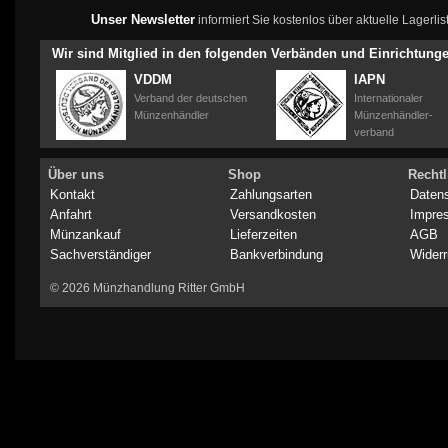
Unser Newsletter
informiert Sie kostenlos über aktuelle Lagerl
Wir sind Mitglied in den folgenden Verbänden und Einrichtung
VDDM
IAPN
Verband der deutschen
Internationaler
Münzenhändler
Münzenhändler-
verband
Über uns
Shop
Rechtl
Kontakt
Zahlungsarten
Daten
Anfahrt
Versandkosten
Impre
Münzankauf
Lieferzeiten
AGB
Sachverständiger
Bankverbindung
Widerr
© 2026 Münzhandlung Ritter GmbH