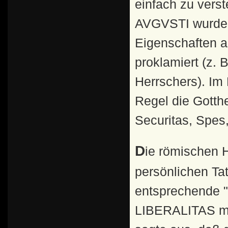
einfach zu ver
AVGVSTI wurden 
Eigenschaften al
proklamiert (z
Herrschers). Im
Regel die Gotthei
Securitas, Spes,
Die römischen Herrscher drückten schon sehr früh ihre
persönlichen Ta
entsprechende "
LIBERALITAS mi