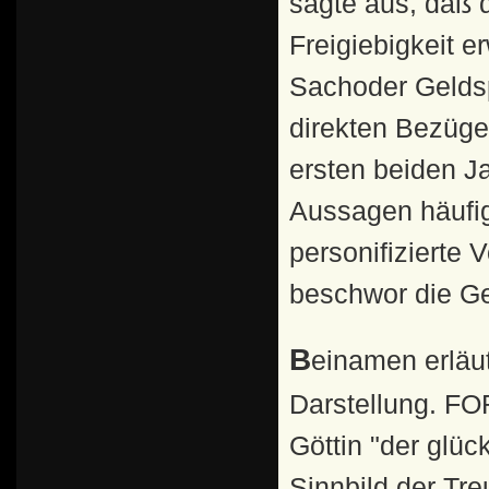
sagte aus, daß d
Freigiebigkeit e
Sachoder Gelds
direkten Bezüge
ersten beiden J
Aussagen häufi
personifizierte
beschwor die Ge
Beinamen erläuterten oder veränderten den Sinn einer
Darstellung. 
Göttin "der glü
Sinnbild der Tre