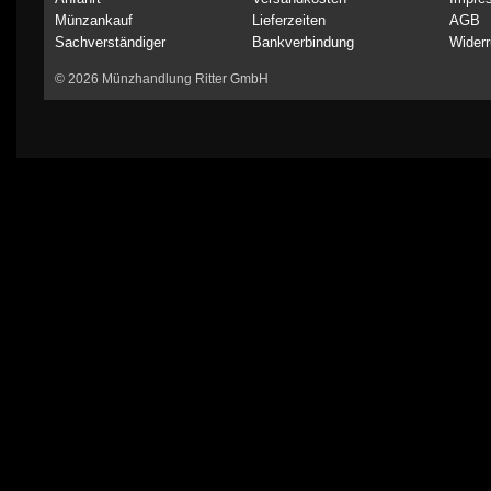
Münzankauf
Lieferzeiten
AGB
Sachverständiger
Bankverbindung
Widerr
© 2026 Münzhandlung Ritter GmbH