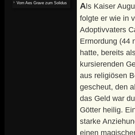
Vom Aes Grave zum Solidus
Als Kaiser Augustus sein Bild auf die Münzen setzen ließ,
folgte er wie in
Adoptivvaters Ca
Ermordung (44 n
hatte, bereits a
kursierenden Ge
aus religiösen 
gescheut, den a
das Geld war du
Götter heilig. E
starke Anziehun
einen magischen