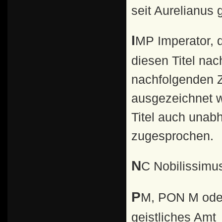
seit Aurelianus g
IMP Imperator, der oberste Feldherr. Der Kaiser konnte
diesen Titel n
nachfolgenden Zi
ausgezeichnet w
Titel auch unab
zugesprochen.
NC Nobilissimu
PM, PON M oder PONT MAX. Pontifex Maximus, höchstes
geistliches Amt