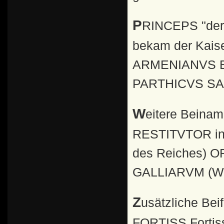
PRINCEPS "der Erste" Bei Siegen über andere Völker
bekam der Kais
ARMENIANVS 
PARTHICVS S
Weitere Beinamen bei siegreichen Feldzügen waren :
RESTITVTOR in 
des Reiches) OR
GALLIARVM (Wied
Zusätzliche Beifügungen: FEL Felicissimus (glücklichster)
FORTISS Fortiss