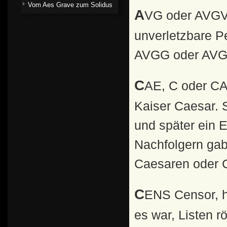
Vom Aes Grave zum Solidus
AVG oder AVGVSTVS. Augustus; heilige und
unverletzbare P
AVGG oder AVGGG
CAE, C oder CAES. Caesar; anfänglich nannten sich alle
Kaiser Caesar. 
und später ein 
Nachfolgern gab
Caesaren oder 
CENS Censor, hoher römischer Beamter, dessen Aufgabe
es war, Listen 