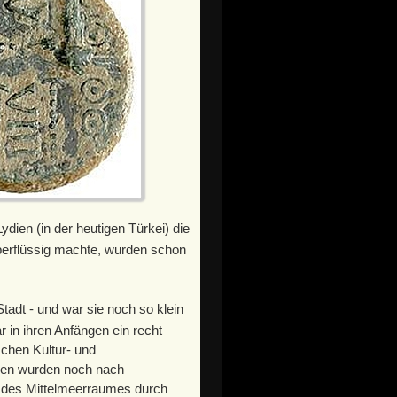
dien (in der heutigen Türkei) die
erflüssig machte, wurden schon
tadt - und war sie noch so klein
 in ihren Anfängen ein recht
chen Kultur- und
zen wurden noch nach
 des Mittelmeerraumes durch