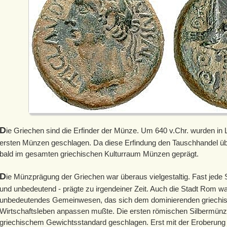
D
ie Griechen sind die Erfinder der Münze. Um 640 v.Chr. wurden in Ly
ersten Münzen geschlagen. Da diese Erfindung den Tauschhandel üb
bald im gesamten griechischen Kulturraum Münzen geprägt.
D
ie Münzprägung der Griechen war überaus vielgestaltig. Fast jede S
und unbedeutend - prägte zu irgendeiner Zeit. Auch die Stadt Rom war
unbedeutendes Gemeinwesen, das sich dem dominierenden griechis
Wirtschaftsleben anpassen mußte. Die ersten römischen Silbermün
griechischem Gewichtsstandard geschlagen. Erst mit der Eroberung