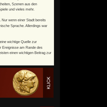
ttheiten, Szenen aus den
piele und vieles mehr.
. Nur wenn einer Stadt bereits
inische Sprache. Allerdings war
eine wichtige Quelle zur
r Ereignisse am Rande des
eisten einen wichtigen Beitrag zur