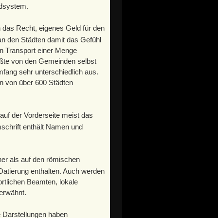
dsystem.
 das Recht, eigenes Geld für den
man den Städten damit das Gefühl
n Transport einer Menge
ußte von den Gemeinden selbst
mfang sehr unterschiedlich aus.
en von über 600 Städten
uf der Vorderseite meist das
schrift enthält Namen und
cher als auf den römischen
atierung enthalten. Auch werden
ortlichen Beamten, lokale
 erwähnt.
e Darstellungen haben