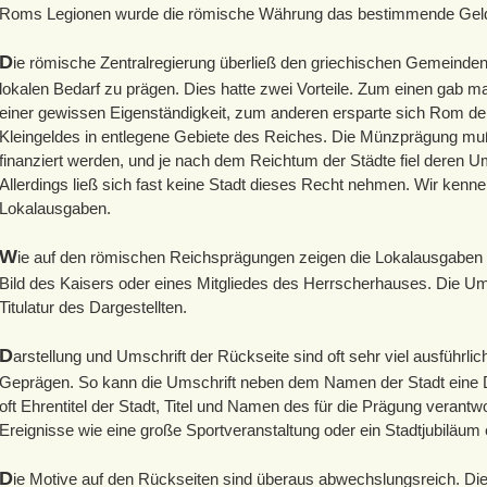
Roms Legionen wurde die römische Währung das bestimmende Gel
D
ie römische Zentralregierung überließ den griechischen Gemeinden
lokalen Bedarf zu prägen. Dies hatte zwei Vorteile. Zum einen gab 
einer gewissen Eigenständigkeit, zum anderen ersparte sich Rom de
Kleingeldes in entlegene Gebiete des Reiches. Die Münzprägung m
finanziert werden, und je nach dem Reichtum der Städte fiel deren U
Allerdings ließ sich fast keine Stadt dieses Recht nehmen. Wir kenn
Lokalausgaben.
W
ie auf den römischen Reichsprägungen zeigen die Lokalausgaben a
Bild des Kaisers oder eines Mitgliedes des Herrscherhauses. Die Um
Titulatur des Dargestellten.
D
arstellung und Umschrift der Rückseite sind oft sehr viel ausführli
Geprägen. So kann die Umschrift neben dem Namen der Stadt eine D
oft Ehrentitel der Stadt, Titel und Namen des für die Prägung verantw
Ereignisse wie eine große Sportveranstaltung oder ein Stadtjubiläum
D
ie Motive auf den Rückseiten sind überaus abwechslungsreich. Di