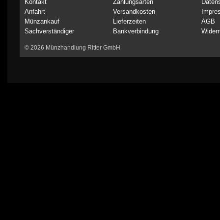
Kontakt
Zahlungsarten
Daten
Anfahrt
Versandkosten
Impre
Münzankauf
Lieferzeiten
AGB
Sachverständiger
Bankverbindung
Widerr
© 2026 Münzhandlung Ritter GmbH