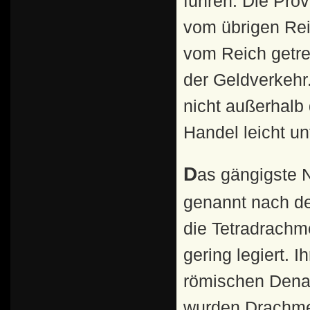
führen. Die Pro
vom übrigen Rei
vom Reich getren
der Geldverkehr
nicht außerhalb 
Handel leicht u
Das gängigste Nominal der Alexandrinischen Münzen (so
genannt nach de
die Tetradrachm
gering legiert. 
römischen Denar
wurden Drachmen