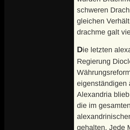
schweren Drach
gleichen Verhält
drachme galt vie
Die letzten alexandrinischen Münzen wurden unter der
Regierung Diocl
Währungsreform 
eigenständigen 
Alexandria blieb
die im gesamten
alexandrinische
gehalten. Jede M