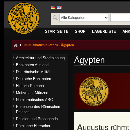
STARTSEITE
SHOP
LAGERLISTE
AN
Numismatikbibliothek - Ägypten
Ägypten
Architektur und Stadtplanung
Banknoten Ausland
Das römische Militär
Deutsche Banknoten
Historia Romana
Motive auf Münzen
Numismatisches ABC
Peripherie des Römischen
Reiches
Religion und Propaganda
Augustus rühmt sich in seinem Tatenbericht, daß er
Römische Herrscher