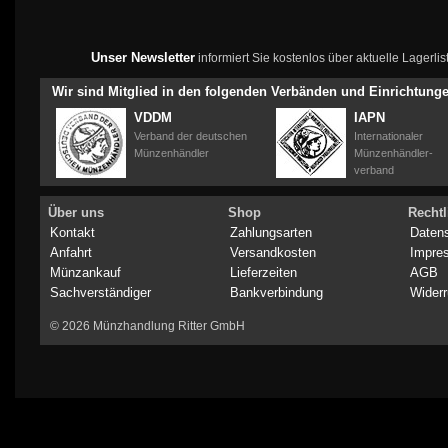
Unser Newsletter
informiert Sie kostenlos über aktuelle Lagerl
Wir sind Mitglied in den folgenden Verbänden und Einrichtung
VDDM
IAPN
Verband der deutschen
Internationaler
Münzenhändler
Münzenhändler-
verband
Über uns
Shop
Rechtl
Kontakt
Zahlungsarten
Daten
Anfahrt
Versandkosten
Impre
Münzankauf
Lieferzeiten
AGB
Sachverständiger
Bankverbindung
Widerr
© 2026 Münzhandlung Ritter GmbH