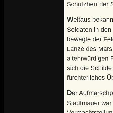
Schutzherr der S
Weitaus bekannter ist Mars als Kriegsgott, der die
Soldaten in den
bewegte der Feld
Lanze des Mars.
altehrwürdigen 
sich die Schild
fürchterliches Ü
Der Aufmarschplatz des Heeres außerhalb der alten
Stadtmauer war 
Vormachtstellun