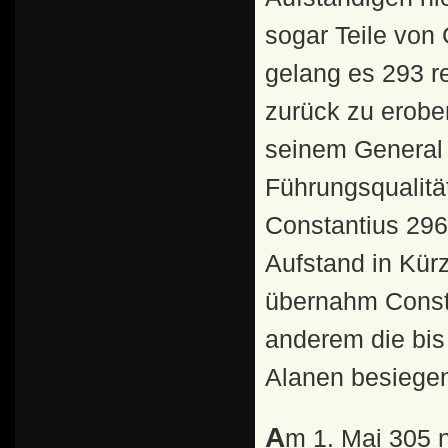
sogar Teile von
gelang es 293 r
zurück zu erobe
seinem General A
Führungsqualitä
Constantius 296 
Aufstand in Kür
übernahm Consta
anderem die bis
Alanen besiege
Am 1. Mai 305 n.Chr. legten Diocletianus und Maximianus