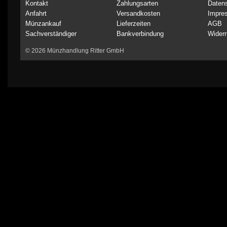
Kontakt
Zahlungsarten
Daten
Anfahrt
Versandkosten
Impre
Münzankauf
Lieferzeiten
AGB
Sachverständiger
Bankverbindung
Widerr
© 2026 Münzhandlung Ritter GmbH