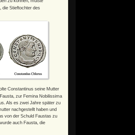
rden zu können, mußte
 die Stieftochter des
lte Constantinus seine Mutter
 Fausta, zur Femina Nobilissima
us. Als es zwei Jahre später zu
mutter nachgestellt haben und
us von der Schuld Faustas zu
 wurde auch Fausta, die