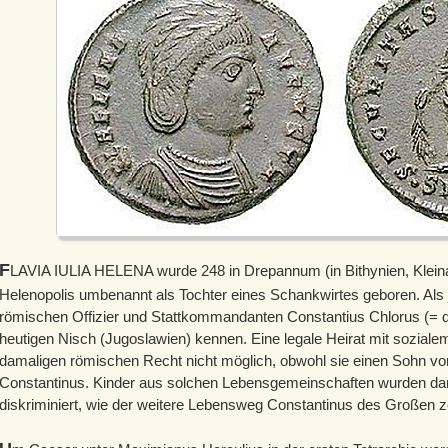
F
LAVIA IULIA HELENA wurde 248 in Drepannum (in Bithynien, Kleinas
Helenopolis umbenannt als Tochter eines Schankwirtes geboren. Als j
römischen Offizier und Stattkommandanten Constantius Chlorus (= d
heutigen Nisch (Jugoslawien) kennen. Eine legale Heirat mit sozial
damaligen römischen Recht nicht möglich, obwohl sie einen Sohn von
Constantinus. Kinder aus solchen Lebensgemeinschaften wurden dam
diskriminiert, wie der weitere Lebensweg Constantinus des Großen ze