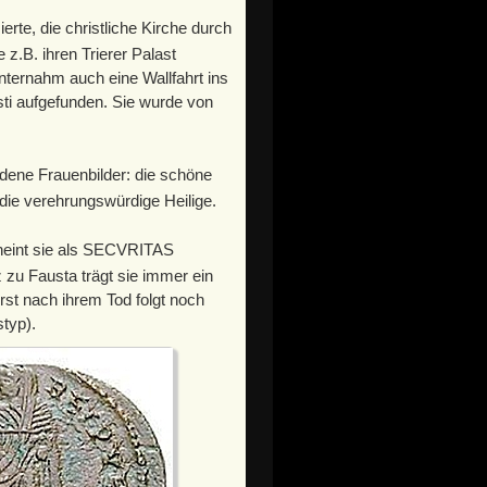
erte, die christliche Kirche durch
 z.B. ihren Trierer Palast
nternahm auch eine Wallfahrt ins
sti aufgefunden. Sie wurde von
dene Frauenbilder: die schöne
 die verehrungswürdige Heilige.
heint sie als SECVRITAS
zu Fausta trägt sie immer ein
st nach ihrem Tod folgt noch
typ).