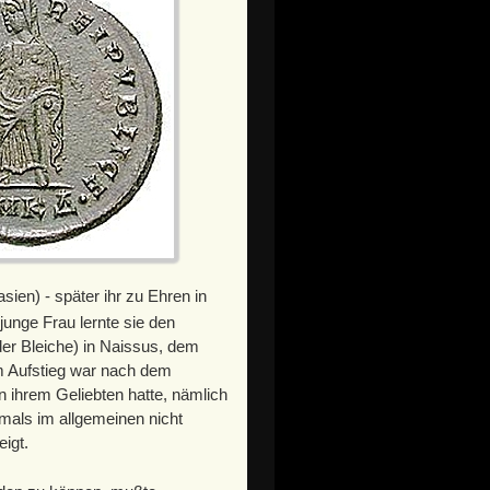
ien) - später ihr zu Ehren in
unge Frau lernte sie den
er Bleiche) in Naissus, dem
em Aufstieg war nach dem
 ihrem Geliebten hatte, nämlich
als im allgemeinen nicht
igt.