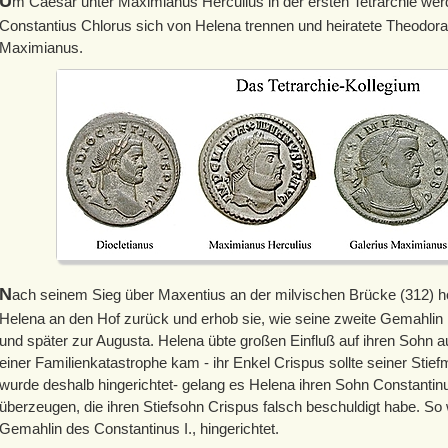
U
m Caesar unter Maximianus Herculius in der ersten Tetrarchie we
Constantius Chlorus sich von Helena trennen und heiratete Theodora,
Maximianus.
N
ach seinem Sieg über Maxentius an der milvischen Brücke (312) ho
Helena an den Hof zurück und erhob sie, wie seine zweite Gemahlin
und später zur Augusta. Helena übte großen Einfluß auf ihren Sohn a
einer Familienkatastrophe kam - ihr Enkel Crispus sollte seiner Stief
wurde deshalb hingerichtet- gelang es Helena ihren Sohn Constantin
überzeugen, die ihren Stiefsohn Crispus falsch beschuldigt habe. So
Gemahlin des Constantinus I., hingerichtet.