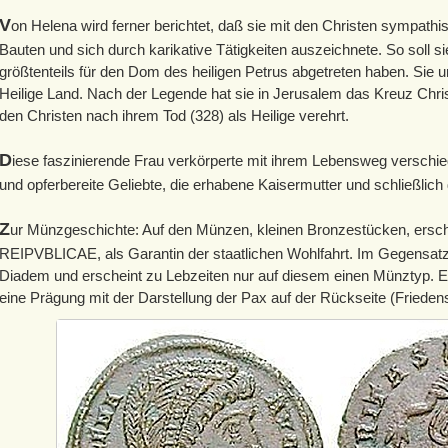
V
on Helena wird ferner berichtet, daß sie mit den Christen sympathisi
Bauten und sich durch karikative Tätigkeiten auszeichnete. So soll sie
größtenteils für den Dom des heiligen Petrus abgetreten haben. Sie u
Heilige Land. Nach der Legende hat sie in Jerusalem das Kreuz Chri
den Christen nach ihrem Tod (328) als Heilige verehrt.
D
iese faszinierende Frau verkörperte mit ihrem Lebensweg verschie
und opferbereite Geliebte, die erhabene Kaisermutter und schließlich
Z
ur Münzgeschichte: Auf den Münzen, kleinen Bronzestücken, ersc
REIPVBLICAE, als Garantin der staatlichen Wohlfahrt. Im Gegensatz 
Diadem und erscheint zu Lebzeiten nur auf diesem einen Münztyp. Er
eine Prägung mit der Darstellung der Pax auf der Rückseite (Friedens