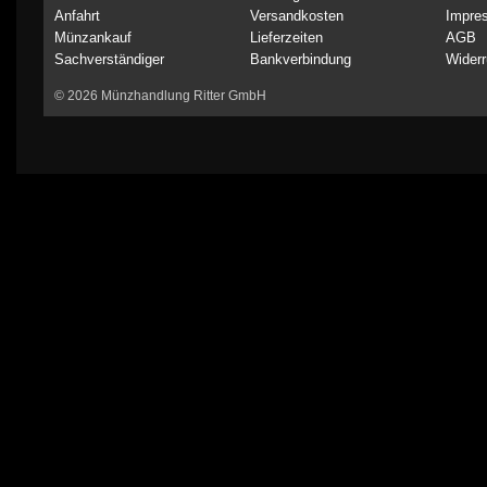
Anfahrt
Versandkosten
Impre
Münzankauf
Lieferzeiten
AGB
Sachverständiger
Bankverbindung
Widerr
© 2026 Münzhandlung Ritter GmbH