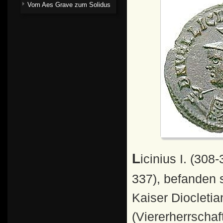
Vom Aes Grave zum Solidus
Licinius I. (308-324) und Constantin I., der Große (307-
337), befanden s
Kaiser Diocletia
(Viererherrschaft