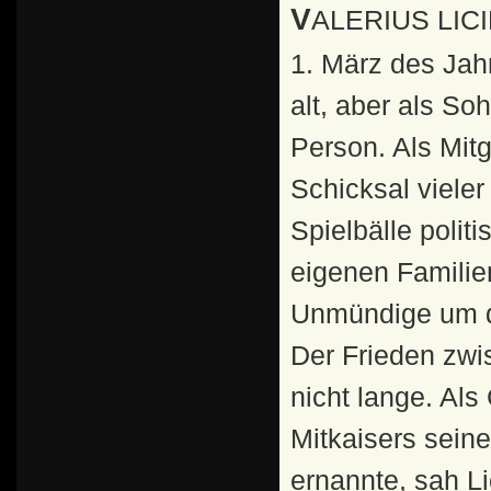
VALERIUS LICINIANUS LICINIUS IUNIOR war an diesem
1. März des Jah
alt, aber als So
Person. Als Mitg
Schicksal vieler
Spielbälle poli
eigenen Familien
Unmündige um d
Der Frieden zwis
nicht lange. Al
Mitkaisers sein
ernannte, sah Li