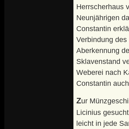
Herrscherhaus v
Neunjährigen das
Constantin erkl
Verbindung des L
Aberkennung des
Sklavenstand ver
Weberei nach Kar
Constantin auch L
Zur Münzgeschichte: Während Goldmünzen des jüngeren
Licinius gesuch
leicht in jede S