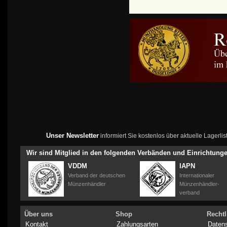
Unser Newsletter
informiert Sie kostenlos über aktuelle Lagerl
Wir sind Mitglied in den folgenden Verbänden und Einrichtung
VDDM
IAPN
Verband der deutschen
Internationaler
Münzenhändler
Münzenhändler-
verband
Über uns
Shop
Rechtl
Kontakt
Zahlungsarten
Daten