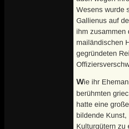
Wesens wurde si
Gallienus auf d
ihm zusammen d
mailändischen H
gegründeten Reit
Offiziersversch
Wie ihr Ehemann, war sie eine Anhängerin Plotins, des
berühmten griec
hatte eine große
bildende Kunst, 
Kulturgütern zu