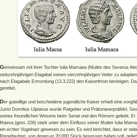
G
emeinsam mit ihrer Tochter Iulia Mamaea (Mutter des Severus Ale
siebzehnjährigen Elagabal seinen vierzehnjährigen Vetter zu adopti
nach Elagabals Ermordung (13.3.222) den Kaiserthron besteigen. Da
gerettet.
D
er gutwillige und bescheidene jugendliche Kaiser erhielt eine sorgfä
Jurist Domitius Ulpianus wurde Ratgeber und Prätorianerpräfekt. S
seines freundlichen Wesens beim Senat und den Römern geliebt. Er 
Maesa (gest. 226) stark unter dem Einfluss seiner Mutter Iulia Mam
ein echter Vogelnarr gewesen zu sein. Es wird berichtet, dass er ne
Ringeltauben, von denen er 20.000 Stück besessen haben soll, gelie