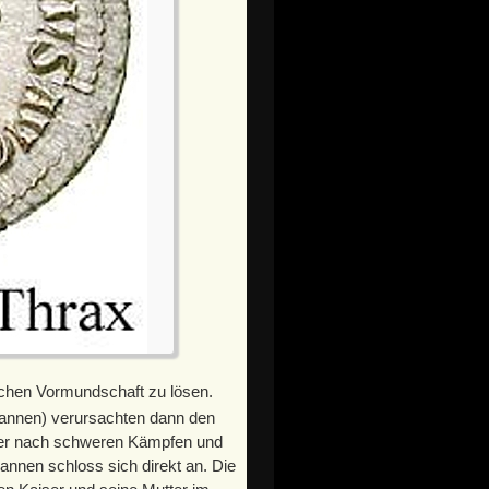
ichen Vormundschaft zu lösen.
annen) verursachten dann den
e er nach schweren Kämpfen und
nen schloss sich direkt an. Die