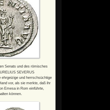
chen Senats und des römisches
 AURELIUS SEVERUS
 ehrgeizige und herrschsüchtige
and vor, als sie merkte, daß ihr
von Emesa in Rom einführte,
halten können.