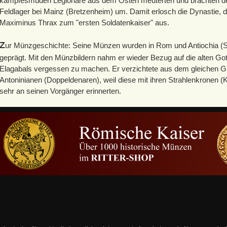
kampfesmüden Legionäre aus dem Osten meuterten und brachten den
Feldlager bei Mainz (Bretzenheim) um. Damit erlosch die Dynastie, d
Maximinus Thrax zum "ersten Soldatenkaiser" aus.
Z
ur Münzgeschichte: Seine Münzen wurden in Rom und Antiochia (Syr
geprägt. Mit den Münzbildern nahm er wieder Bezug auf die alten Go
Elagabals vergessen zu machen. Er verzichtete aus dem gleichen G
Antoninianen (Doppeldenaren), weil diese mit ihren Strahlenkronen (
sehr an seinen Vorgänger erinnerten.