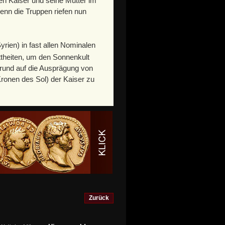
 Kaiser und seine Mutter im
enn die Truppen riefen nun
ien) in fast allen Nominalen
ttheiten, um den Sonnenkult
rund auf die Ausprägung von
Kronen des Sol) der Kaiser zu
Zurück