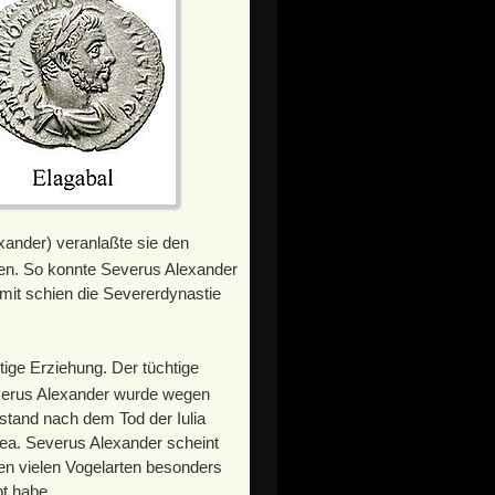
xander) veranlaßte sie den
eren. So konnte Severus Alexander
mit schien die Severerdynastie
ltige Erziehung. Der tüchtige
everus Alexander wurde wegen
stand nach dem Tod der Iulia
aea. Severus Alexander scheint
ben vielen Vogelarten besonders
bt habe.